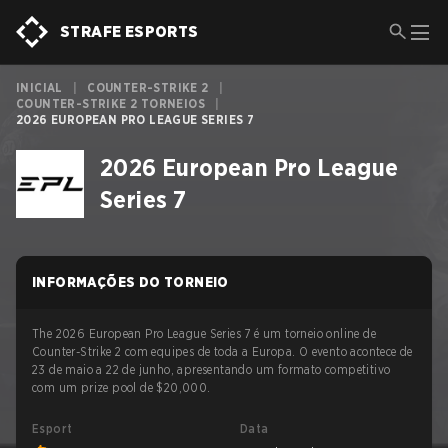
STRAFE ESPORTS
INICIAL
|
COUNTER-STRIKE 2
|
COUNTER-STRIKE 2 TORNEIOS
|
2026 EUROPEAN PRO LEAGUE SERIES 7
2026 European Pro League
Series 7
INFORMAÇÕES DO TORNEIO
The 2026 European Pro League Series 7 é um torneio online de
Counter-Strike 2 com equipes de toda a Europa. O evento acontece de
23 de maio a 22 de junho, apresentando um formato competitivo
com um prize pool de $20,000.
Esport
Data