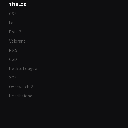
TÍTULOS
CS2
LoL
Dota 2
Valorant
R6:S
CoD
Rocket League
SC2
Overwatch 2
Hearthstone