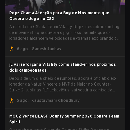
Ropz Chama Atenção para Bug de Movimento que
Quebra o Jogo no CS2
A estrela do CS2 da Team Vitality, Ropz, descobriu um bug
de movimento que quebra o jogo. Isso permite que os
jogadores alcancem velocidades extremas explorando o
sistema subtick.
6 ago.
Ganesh Jadhav
jL vai reforçar a Vitality como stand-in nos próximos
dois campeonatos
Depois de um dia cheio de rumores, agora é oficial: o ex-
jogador da Natus Vincere e MVP de Major no Counter-
Strike 2, Justinas "jL" Lekavičius, vai vestir a camisa da
Team Vitality na BLAST Open Porto e na PGL Masters
5 ago.
Kaustavmani Choudhury
Bucharest.
MOUZ Vence BLAST Bounty Summer 2026 Contra Team
Spirit