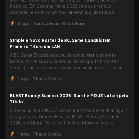
O primeiro evento S-tier de Counter-Strike 2 desde o
histórico IEM Cologne Major 2026 coroou um novo
campeão, e é um nome familiar vestindo uma forma
desconhecida. MOUZ, recém-saído de roster moves e role
3 ago.
Kaustavmani Choudhury
shuffles, avançou pela Team Spirit em uma série
dominante por 3-1 para erguer o troféu do BLAST Bounty
Summer 2026.
S1mple e Novo Roster da BC.Game Conquistam
Primeiro Título em LAN
A BC.Game Esports acabou de conquistar o primeiro
troféu LAN de sua nova era na Elisa Esports BreakOut
Series 1, e isso veio contra uma oposição forte. O roster
revigorado passou por cima da competição, encerrando a
1 ago.
Thales Costa
campanha com cinco vitórias seguidas e uma varrida
limpa de 2-0 na final.
BLAST Bounty Summer 2026: Spirit e MOUZ Lutam pelo
Título
A Team Spirit e a MOUZ vão se enfrentar neste domingo, 2
de agosto, na Grande Final do BLAST Bounty Summer
2026, em Attard, Malta, fechando um torneio que já
entregou várias surpresas pelo caminho.
1 ago.
Thales Costa