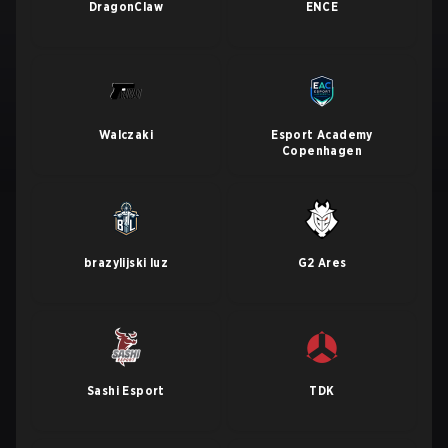
DragonClaw
ENCE
Walczaki
Esport Academy
Copenhagen
brazylijski luz
G2 Ares
Sashi Esport
TDK