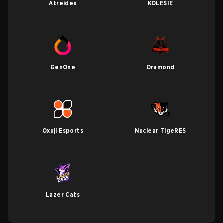
Atreides
KOLESIE
GenOne
Oramond
Oxuji Esports
Nuclear TigeRES
Lazer Cats