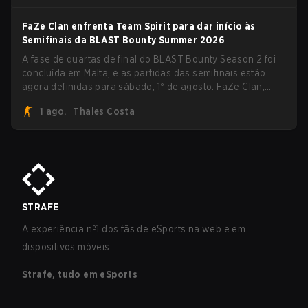
FaZe Clan enfrenta Team Spirit para dar início às
Semifinais da BLAST Bounty Summer 2026
A fase de quartas de final do BLAST Bounty Season 2 foi
concluída em Malta, e as partidas das semifinais estão
agora definidas para sábado, 1º de agosto. FaZe Clan,
Team Spirit, Astralis e MOUZ são os quatro sobreviventes
1 ago.
Thales Costa
ainda lutando pelo troféu, enquanto paiN Gaming se
tornou a última equipe eliminada da chave.
STRAFE
A experiência nº1 dos fãs de eSports na web e em
dispositivos móveis.
Strafe, tudo em eSports