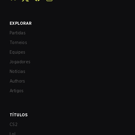
EXPLORAR
Partidas
Torneios
Equipes
Jogadores
Notícias
Authors
Artigos
TÍTULOS
CS2
LoL