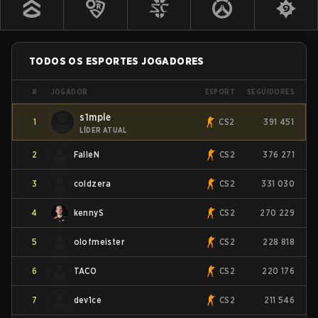
TODOS OS ESPORTES
JOGADORES
JOGADOR
ESPORT
#
SEGUIDORES
s1mple
1
CS2
391 451
LÍDER ATUAL
2
FalleN
CS2
376 271
3
coldzera
CS2
331 030
4
kennyS
CS2
270 229
5
olofmeister
CS2
228 818
6
TACO
CS2
220 176
7
dev1ce
CS2
211 546