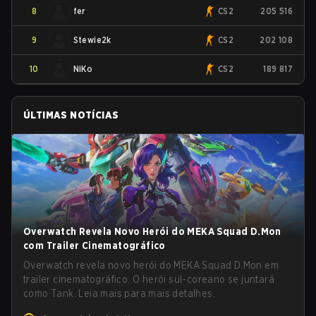
8
fer
CS2
205 516
9
Stewie2k
CS2
202 108
10
NiKo
CS2
189 817
ÚLTIMAS NOTÍCIAS
Overwatch Revela Novo Herói do MEKA Squad D.Mon
com Trailer Cinematográfico
Overwatch revela novo herói do MEKA Squad D.Mon em
trailer cinematográfico. O herói sul-coreano se juntará
como Tank. Leia mais para mais detalhes.