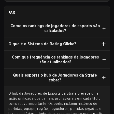
agosto, com o VCT Pacific lançando o clipe oficial no seu
canal do YouTube no mesmo dia.
FAQ
Como os rankings de jogadores de esports são
calculados?
O que é o Sistema de Rating Glicko?
Com que frequência os rankings de jogadores
são atualizados?
Quais esports o hub de Jogadores da Strafe
cobre?
O hub de Jogadores de Esports da Strafe oferece uma
visão unificada dos gamers profissionais em cada título
competitivo importante. Os perfis incluem histórico de
partidas, equipe, região, seguidores, partidas jogadas e
taxa de vitórias — tudo atualizado em tempo real a partir