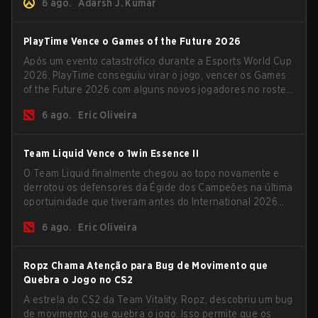
6 ago.
Adarsh J. Kumar
PlayTime Vence o Games of the Future 2026
Após um evento catastrófico durante a Esports World Cup
2026, PlayTime conseguiu virar o jogo, vencer os Games
of the Future 2026 com alguns novos jogadores no roster
e levar uma grande premiação para casa antes do início
6 ago.
Eric Oliveira
da nova temporada.
Team Liquid Vence o 1win Essence II
O Team Liquid finalmente chegou ao topo novamente e
derrotou os defensores da Égide dos Campeões na última
oportuinidade que tiveram antes do International 2026
começar e as equipes avançarem com tudo pra
6 ago.
Eric Oliveira
conquistar uma chance de glória eterna.
Ropz Chama Atenção para Bug de Movimento que
Quebra o Jogo no CS2
A estrela do CS2 da Team Vitality, Ropz, descobriu um bug
de movimento que quebra o jogo. Isso permite que os