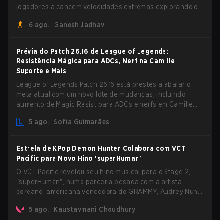
jogadores alcancem velocidades extremas explorando o
sistema subtick.
6 ago.
Ganesh Jadhav
Prévia do Patch 26.16 de League of Legends:
Resistência Mágica para ADCs, Nerf na Camille
Suporte e Mais
League of Legends Patch 26.16 está prestes a abalar o
meta atual com um novo lote de mudanças, incluindo
aumento de Magic Resist para ADCs e nerfs em Camille
que podem impactar sua presença no support.
5 ago.
Sofia Guimarães
Estrela de KPop Demon Hunter Colabora com VCT
Pacific para Novo Hino 'superHuman'
O VCT Pacific revelou seu hino musical para o Stage 2,
"superHuman", numa parceria pesada com a artista
coreano-americana vencedora do GRAMMY, Audrey Nuna.
A mais nova música do VALORANT vai chegar em todas as
5 ago.
Kaustavmani Choudhury
principais plataformas de streaming do mundo no dia 7 de