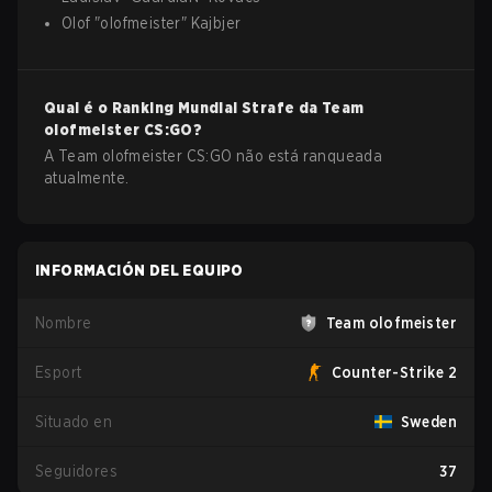
Olof
"
olofmeister
"
Kajbjer
Qual é o Ranking Mundial Strafe da
Team
olofmeister
CS:GO
?
A Team olofmeister CS:GO não está ranqueada
atualmente.
INFORMACIÓN DEL EQUIPO
Nombre
Team olofmeister
Esport
Counter-Strike 2
Situado en
Sweden
Seguidores
37