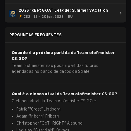
2023 1xBet GOAT League: Summer VACation
CS2
15 – 20 jun. 2023
EU
PERGUNTAS FREQUENTES
Quando é a próxima partida da
Team olofmeister
CS:GO
?
Team olofmeister não possui partidas futuras
agendadas no banco de dados da Strafe.
Qual é o elenco atual da
Team olofmeister
CS:GO
?
O elenco atual da
Team olofmeister
CS:GO
é:
Patrik
"
f0rest
"
Lindberg
Adam
"
friberg
"
Friberg
Christopher
"
GeT_RiGhT
"
Alesund
Ladislav
"
GuardiaN
"
Kovács