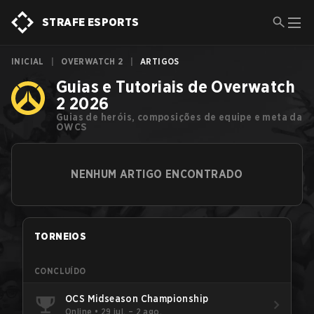
STRAFE ESPORTS
INICIAL
|
OVERWATCH 2
|
ARTIGOS
Guias e Tutoriais de Overwatch
2 2026
Guias de heróis, composições de equipe e meta da
OWCS
NENHUM ARTIGO ENCONTRADO
TORNEIOS
CONCLUÍDO
OCS Midseason Championship
Online
•
29 jul. – 2 ago.