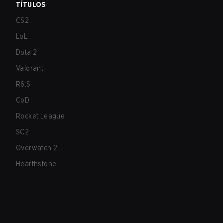
TÍTULOS
CS2
LoL
Dota 2
Valorant
R6:S
CoD
Rocket League
SC2
Overwatch 2
Hearthstone