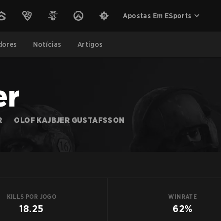
Apostas Em ESports
dores
Notícias
Artigos
er
R
OLOF KAJBJER GUSTAFSSON
KILLS POR JOGO
WINRATE
18.25
62%