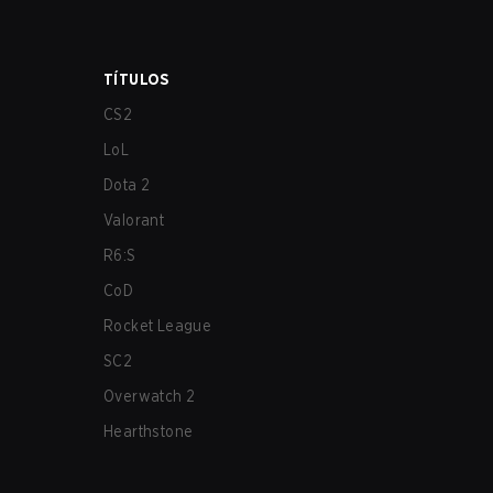
TÍTULOS
CS2
LoL
Dota 2
Valorant
R6:S
CoD
Rocket League
SC2
Overwatch 2
Hearthstone