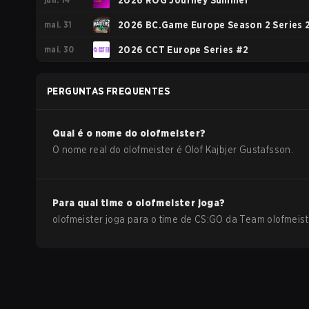
2026 ROG Journey Summer
mai. 31
2026 BC.Game Europe Season 2 Series 
mai. 30
2026 CCT Europe Series #2
PERGUNTAS FREQUENTES
Qual é o nome do
olofmeister
?
O nome real do
olofmeister
é
Olof Kajbjer Gustafsson
.
Para qual time o
olofmeister
joga?
olofmeister
joga para o time de
CS:GO
da
Team olofmeist