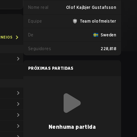
Nome real
Olof Kajbjer Gustafsson
Equipe
Team olofmeister
De
Sweden
RNEIOS
Seguidores
228,818
PRÓXIMAS PARTIDAS
Nenhuma partida