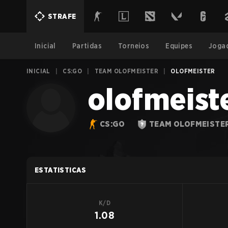
STRAFE
Inicial
Partidas
Torneios
Equipes
Joga
INICIAL
|
CS:GO
|
TEAM OLOFMEISTER
|
OLOFMEISTER
olofmeist
CS:GO
TEAM OLOFMEISTE
ESTATISTICAS
K/D
1.08