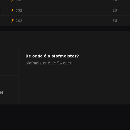
EU
2
CS2
EU
CS2
De onde é o
olofmeister
?
olofmeister
é de
Sweden
.
er
.