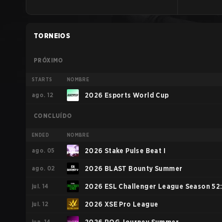
TORNEIOS
PRÓXIMO
STARTS
NOMBRE
ago. 12
2026 Esports World Cup
CONCLUÍDO
ENDED
NOMBRE
ago. 05
2026 Stake Pulse Beat I
ago. 02
2026 BLAST Bounty Summer
jul. 14
2026 ESL Challenger League Season 52
jul. 12
Europe - Cup #1
2026 XSE Pro League
jun. 14