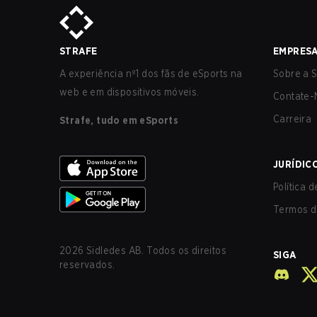
STRAFE
EMPRES
A experiência nº1 dos fãs de eSports na
Sobre a S
web e em dispositivos móveis.
Contate-
Carreira
Strafe, tudo em eSports
JURÍDIC
Política 
Termos d
2026
Sidledes AB. Todos os direitos
SIGA
reservados.