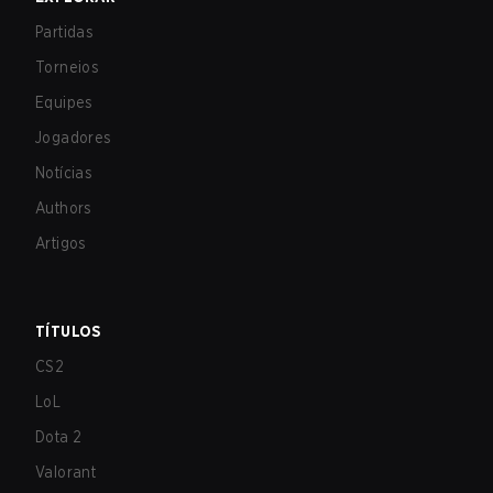
Partidas
Torneios
Equipes
Jogadores
Notícias
Authors
Artigos
TÍTULOS
CS2
LoL
Dota 2
Valorant