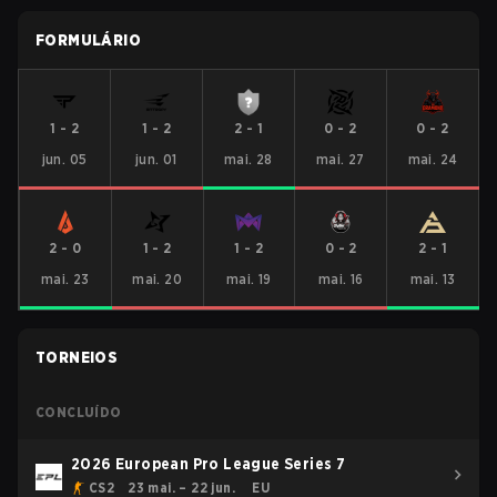
FORMULÁRIO
1
-
2
1
-
2
2
-
1
0
-
2
0
-
2
jun. 05
jun. 01
mai. 28
mai. 27
mai. 24
2
-
0
1
-
2
1
-
2
0
-
2
2
-
1
mai. 23
mai. 20
mai. 19
mai. 16
mai. 13
TORNEIOS
CONCLUÍDO
2026 European Pro League Series 7
CS2
23 mai. – 22 jun.
EU