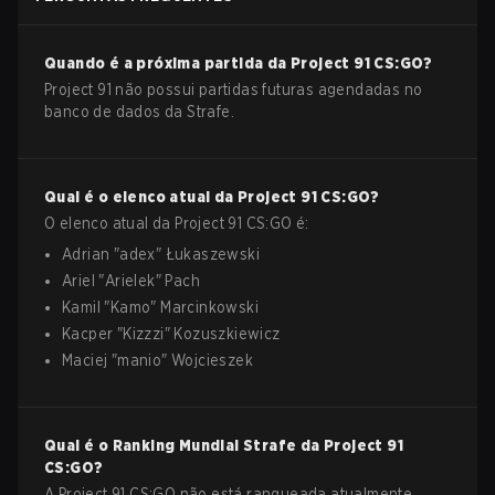
Quando é a próxima partida da
Project 91
CS:GO
?
Project 91 não possui partidas futuras agendadas no
banco de dados da Strafe.
Qual é o elenco atual da
Project 91
CS:GO
?
O elenco atual da
Project 91
CS:GO
é:
Adrian
"
adex
"
Łukaszewski
Ariel
"
Arielek
"
Pach
Kamil
"
Kamo
"
Marcinkowski
Kacper
"
Kizzzi
"
Kozuszkiewicz
Maciej
"
manio
"
Wojcieszek
Qual é o Ranking Mundial Strafe da
Project 91
CS:GO
?
A Project 91 CS:GO não está ranqueada atualmente.