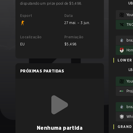
UB
disputando um prize pool de $5,498.
You
Esport
Data
27 mai. – 3 jun.
TN
Localização
Premiação
braz
EU
$5,498
Hon
LOWER
LB
PRÓXIMAS PARTIDAS
You
Proj
braz
Whi
GRAND 
Nenhuma partida