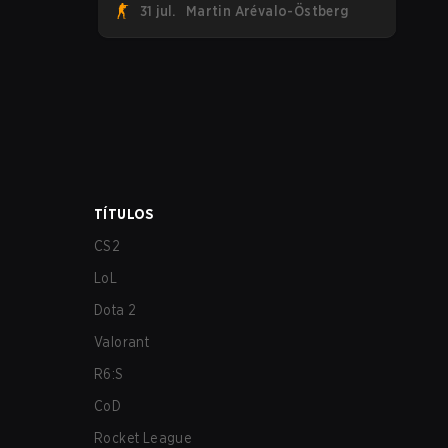
31 jul.
Martin Arévalo-Östberg
entraram de cabeça no jogo ao
anunciar sua primeira line-up de CS2.
TÍTULOS
CS2
LoL
Dota 2
Valorant
R6:S
CoD
Rocket League