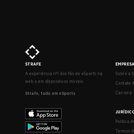
STRAFE
EMPRES
A experiência nº1 dos fãs de eSports na
Sobre a S
web e em dispositivos móveis.
Contate-
Carreira
Strafe, tudo em eSports
JURÍDIC
Política 
Termos d