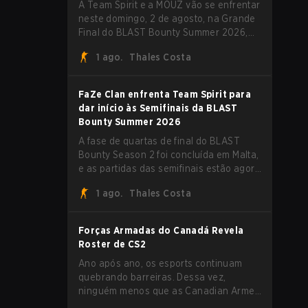
A Team Spirit e a MOUZ vão se enfrentar
neste domingo, 2 de agosto, na Grande
Final do BLAST Bounty Summer 2026,
em Attard, Malta, fechando um torneio
1 ago.
Thales Costa
que já entregou várias surpresas pelo
caminho.
FaZe Clan enfrenta Team Spirit para
dar início às Semifinais da BLAST
Bounty Summer 2026
A fase de quartas de final do BLAST
Bounty Season 2 foi concluída em Malta,
e as partidas das semifinais estão agora
definidas para sábado, 1º de agosto.
1 ago.
Thales Costa
FaZe Clan, Team Spirit, Astralis e MOUZ
são os quatro sobreviventes ainda
lutando pelo troféu, enquanto paiN
Forças Armadas do Canadá Revela
Gaming se tornou a última equipe
Roster de CS2
eliminada da chave.
Ano após ano, os esports continuam
quebrando barreiras. Dessa vez,
ninguém menos que as Canadian Armed
Forces (Forças Armadas do Canadá)