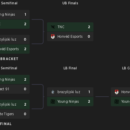
 Semifinal
UB Finals
ng Ninjas
1
C
2
TNC
2
Honvéd Esports
0
ylijski luz
0
véd Esports
2
 BRACKET
 Semifinal
LB Final
LB C
ng Ninjas
2
ect 91
0
brazylijski luz
1
Honv
Young Ninjas
2
Youn
ylijski luz
2
te Tigers
0
FINAL