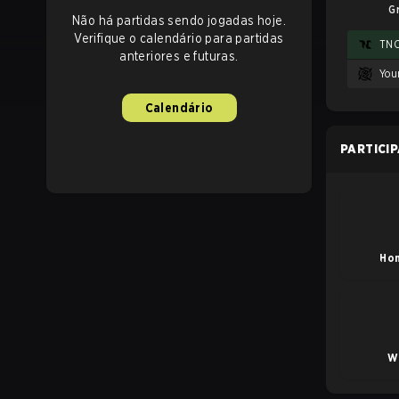
G
Não há partidas sendo jogadas hoje.
Verifique o calendário para partidas
TN
anteriores e futuras.
You
Calendário
PARTICI
Hon
W