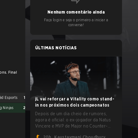
Nenhum comentário ainda
Faça login e seja o primeiro a iniciar a
conversa!
ÚLTIMAS NOTÍCIAS
ons. Final
éd Esports
1
jL vai reforçar a Vitality como stand-
in nos próximos dois campeonatos
g Ninjas
2
Depois de um dia cheio de rumores,
agora é oficial: o ex-jogador da Natus
Vincere e MVP de Major no Counter-
Strike 2, Justinas "jL" Lekavičius, vai
20h
Kaustavmani Choudhury