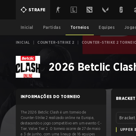
STRAFE
Inicial
Partidas
Torneios
Equipes
Joga
INICIAL
|
COUNTER-STRIKE 2
|
COUNTER-STRIKE 2 TORNEI
2026 Betclic Clas
INFORMAÇÕES DO TORNEIO
BRACKET
The 2026 Betclic Clash é um torneio de
Counter-Strike 2 realizado online na Europa,
Bracket
destacando o jogo competitivo em um evento C-
Tier, Valve Tier 2. O torneio ocorre de 27 de maio
UPPER 
a 3 de junho, com uma lineup de 16 equipes