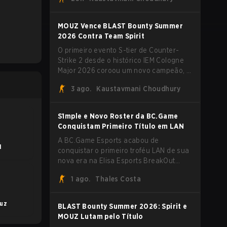
vestir a camisa da Team Vitality na
BLAST Open Porto e na PGL Masters
Bucharest.
MOUZ Vence BLAST Bounty Summer
2026 Contra Team Spirit
O primeiro evento S-tier de Counter-
Strike 2 desde o histórico IEM Cologne
Major 2026 coroou um novo campeão, e
é um nome familiar vestindo uma forma
3 ago.
Kaustavmani Choudhury
desconhecida. MOUZ, recém-saído de
roster moves e role shuffles, avançou
pela Team Spirit em uma série
S1mple e Novo Roster da BC.Game
dominante por 3-1 para erguer o troféu
Conquistam Primeiro Título em LAN
do BLAST Bounty Summer 2026.
A BC.Game Esports acabou de
1
conquistar o primeiro troféu LAN de sua
nova era na Elisa Esports BreakOut
Series 1, e isso veio contra uma
1 ago.
Thales Costa
oposição forte. O roster revigorado
passou por cima da competição,
encerrando a campanha com cinco
luz
BLAST Bounty Summer 2026: Spirit e
vitórias seguidas e uma varrida limpa de
MOUZ Lutam pelo Título
2-0 na final.