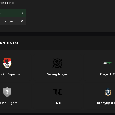
rand Final
C
2
ng Ninjas
0
PANTES
(6)
véd Esports
Young Ninjas
Project 9
hite Tigers
TNC
brazylijski 