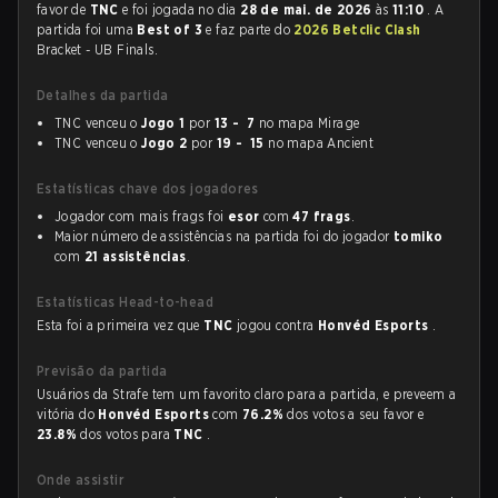
favor de
TNC
e foi jogada no dia
28 de mai. de 2026
às
11:10
. A
partida foi uma
Best of 3
e faz parte do
2026 Betclic Clash
Bracket - UB Finals.
Detalhes da partida
TNC venceu o
Jogo 1
por
13 - 7
no mapa Mirage
TNC venceu o
Jogo 2
por
19 - 15
no mapa Ancient
Estatísticas chave dos jogadores
Jogador com mais frags foi
esor
com
47 frags
.
Maior número de assistências na partida foi do jogador
tomiko
com
21 assistências
.
Estatísticas Head-to-head
Esta foi a primeira vez que
TNC
jogou contra
Honvéd Esports
.
Previsão da partida
Usuários da Strafe tem um favorito claro para a partida, e preveem a
vitória do
Honvéd Esports
com
76.2%
dos votos a seu favor e
23.8%
dos votos para
TNC
.
Onde assistir