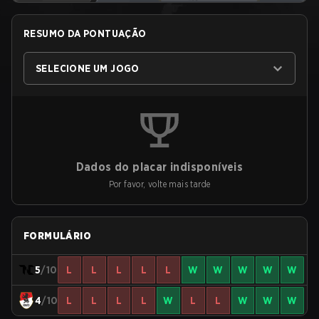
RESUMO DA PONTUAÇÃO
SELECIONE UM JOGO
Dados do placar indisponíveis
Por favor, volte mais tarde
FORMULÁRIO
5
/10
L
L
L
L
L
W
W
W
W
W
4
/10
L
L
L
L
W
L
L
W
W
W