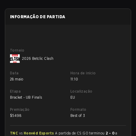
INFORMAÇÃO DE PARTIDA
Torneio
2026 Betclic Clash
Data
Hora de início
28 maio
11:10
Etapa
Localização
Bracket - UB Finals
EU
Premiação
Formato
$
5498
Best of 3
TNC
vs
Honvéd Esports
A partida de CS:GO terminou
2 - 0
a