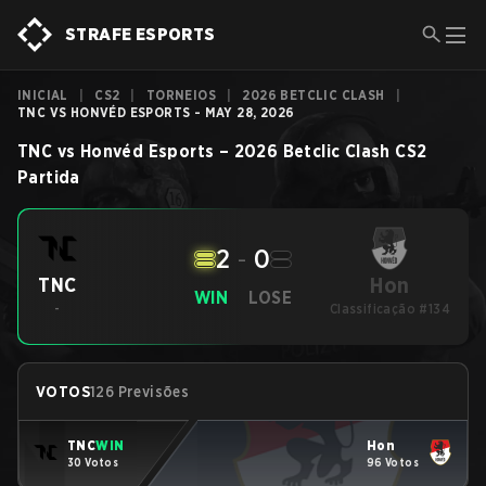
STRAFE ESPORTS
INICIAL
|
CS2
|
TORNEIOS
|
2026 BETCLIC CLASH
|
TNC VS HONVÉD ESPORTS - MAY 28, 2026
TNC
vs
Honvéd Esports
–
2026 Betclic Clash
CS2
Partida
2
-
0
Hon
TNC
WIN
LOSE
-
Classificação #134
VOTOS
126 Previsões
TNC
WIN
Hon
30 Votos
96 Votos