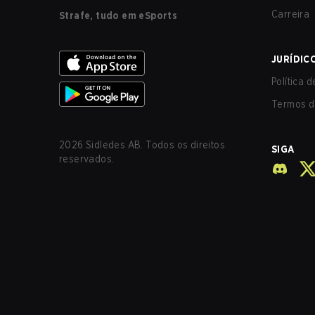
Carreira
Strafe, tudo em eSports
JURÍDIC
Política 
Termos d
2026
Sidledes AB. Todos os direitos
SIGA
reservados.