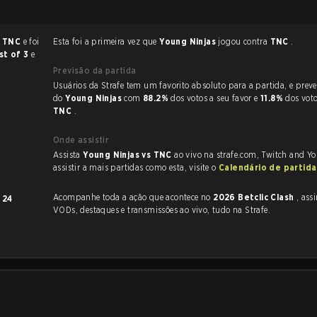
e
TNC
e foi
Esta foi a primeira vez que
Young Ninjas
jogou contra
TNC
.
st of 3
e
Previsão da partida
Usuários da Strafe tem um favorito absoluto para a partida, e preveem a vitória
do
Young Ninjas
com
88.2%
dos votos a seu favor e
11.8%
dos vot
TNC
.
Onde assistir
Assista
Young Ninjas vs TNC
ao vivo na strafe.com, Twitch and Y
assistir a mais partidas como esta, visite o
Calendário de partid
Acompanhe toda a ação que acontece no
2026 Betclic Clash
, assim co
m
24
VODs, destaques e transmissões ao vivo, tudo na Strafe.