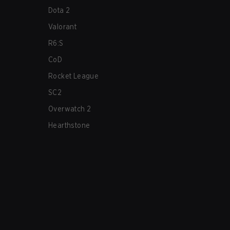
Dota 2
Valorant
R6:S
CoD
Rocket League
SC2
Overwatch 2
Hearthstone