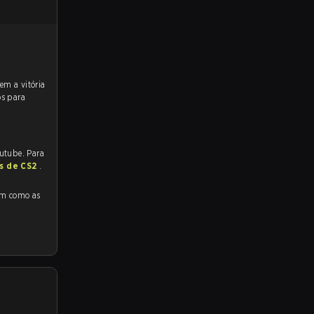
os para
outube. Para
as de CS2
.
mo as