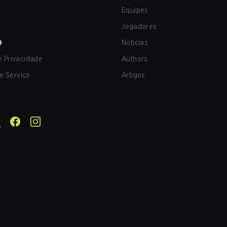
Equipes
Jogadores
O
Notícias
de Privacidade
Authors
e Serviço
Artigos