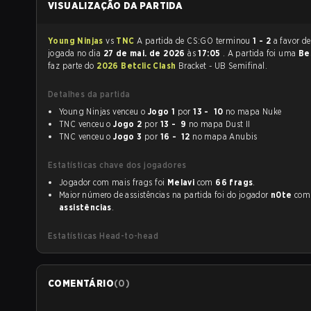
VISUALIZAÇÃO DA PARTIDA
Young Ninjas
vs
TNC
A partida de CS:GO terminou
1 - 2
a favor d
jogada no dia
27 de mai. de 2026
às
17:05
. A partida foi uma
Be
faz parte do
2026 Betclic Clash
Bracket - UB Semifinal.
Detalhes da partida
Young Ninjas venceu o
Jogo 1
por
13 - 10
no mapa Nuke
TNC venceu o
Jogo 2
por
13 - 9
no mapa Dust II
TNC venceu o
Jogo 3
por
16 - 12
no mapa Anubis
Estatísticas chave dos jogadores
Jogador com mais frags foi
Melavi
com
66 frags
.
Maior número de assistências na partida foi do jogador
n0te
co
assistências
.
Estatísticas Head-to-head
COMENTÁRIO
(
0
)