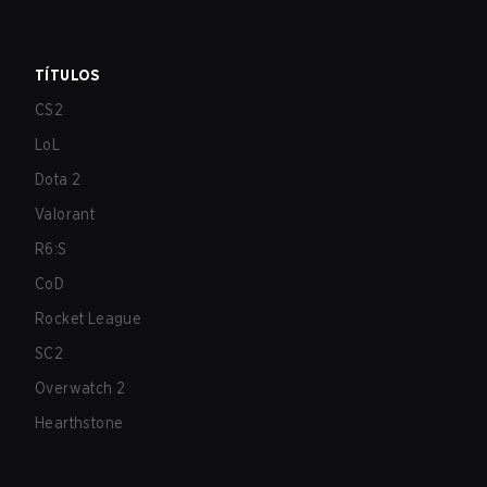
TÍTULOS
CS2
LoL
Dota 2
Valorant
R6:S
CoD
Rocket League
SC2
Overwatch 2
Hearthstone