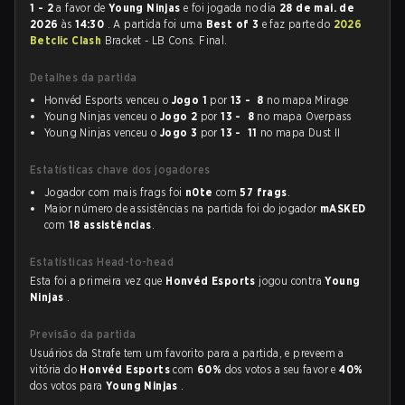
1 - 2
a favor de
Young Ninjas
e foi jogada no dia
28 de mai. de
2026
às
14:30
. A partida foi uma
Best of 3
e faz parte do
2026
Betclic Clash
Bracket - LB Cons. Final.
Detalhes da partida
Honvéd Esports venceu o
Jogo 1
por
13 - 8
no mapa Mirage
Young Ninjas venceu o
Jogo 2
por
13 - 8
no mapa Overpass
Young Ninjas venceu o
Jogo 3
por
13 - 11
no mapa Dust II
Estatísticas chave dos jogadores
Jogador com mais frags foi
n0te
com
57 frags
.
Maior número de assistências na partida foi do jogador
mASKED
com
18 assistências
.
Estatísticas Head-to-head
Esta foi a primeira vez que
Honvéd Esports
jogou contra
Young
Ninjas
.
Previsão da partida
Usuários da Strafe tem um favorito para a partida, e preveem a
vitória do
Honvéd Esports
com
60%
dos votos a seu favor e
40%
dos votos para
Young Ninjas
.