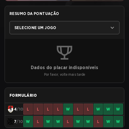
RESUMO DA PONTUAÇÃO
SELECIONE UM JOGO
Dados do placar indisponíveis
Por favor, volte mais tarde
FORMULÁRIO
4
/10
L
L
L
L
W
L
L
W
W
W
7
/10
W
L
W
W
L
W
W
L
W
W