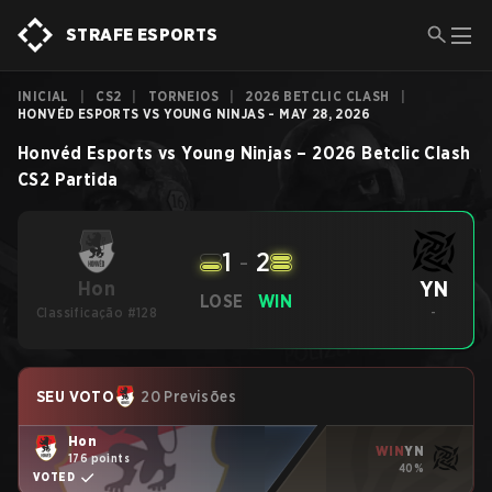
STRAFE ESPORTS
INICIAL
|
CS2
|
TORNEIOS
|
2026 BETCLIC CLASH
|
HONVÉD ESPORTS VS YOUNG NINJAS - MAY 28, 2026
Honvéd Esports
vs
Young Ninjas
–
2026 Betclic Clash
CS2
Partida
1
-
2
YN
Hon
LOSE
WIN
Classificação #128
-
SEU VOTO
20 Previsões
Hon
WIN
YN
176 points
40%
VOTED