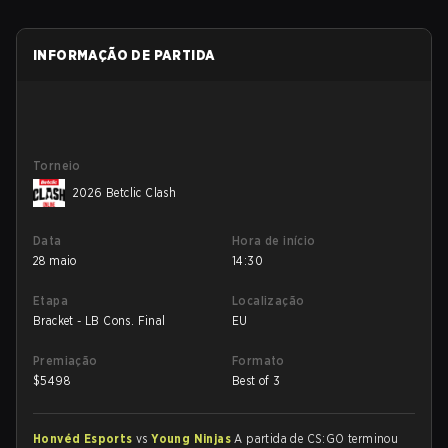
INFORMAÇÃO DE PARTIDA
Torneio
2026 Betclic Clash
Data
Hora de início
28 maio
14:30
Etapa
Localização
Bracket - LB Cons. Final
EU
Premiação
Formato
$
5498
Best of 3
Honvéd Esports
vs
Young Ninjas
A partida de CS:GO terminou