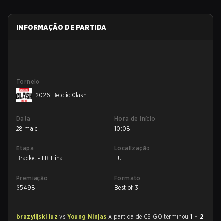
INFORMAÇÃO DE PARTIDA
Torneio
2026 Betclic Clash
Data
Hora de início
28 maio
10:08
Etapa
Localização
Bracket - LB Final
EU
Premiação
Formato
$
5498
Best of 3
brazylijski luz
vs
Young Ninjas
A partida de CS:GO terminou
1 - 2