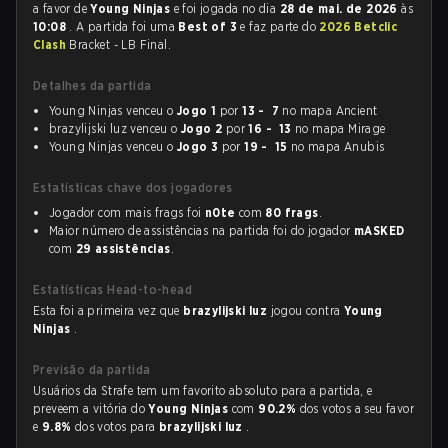
a favor de
Young Ninjas
e foi jogada no dia
28 de mai. de 2026
às
10:08
. A partida foi uma
Best of 3
e faz parte do
2026 Betclic
Clash
Bracket - LB Final.
Detalhes da partida
Young Ninjas venceu o
Jogo 1
por
13 - 7
no mapa Ancient
brazylijski luz venceu o
Jogo 2
por
16 - 13
no mapa Mirage
Young Ninjas venceu o
Jogo 3
por
19 - 15
no mapa Anubis
Estatísticas chave dos jogadores
Jogador com mais frags foi
n0te
com
80 frags
.
Maior número de assistências na partida foi do jogador
mASKED
com
29 assistências
.
Estatísticas Head-to-head
Esta foi a primeira vez que
brazylijski luz
jogou contra
Young
Ninjas
.
Previsão da partida
Usuários da Strafe tem um favorito absoluto para a partida, e
preveem a vitória do
Young Ninjas
com
90.2%
dos votos a seu favor
e
9.8%
dos votos para
brazylijski luz
.