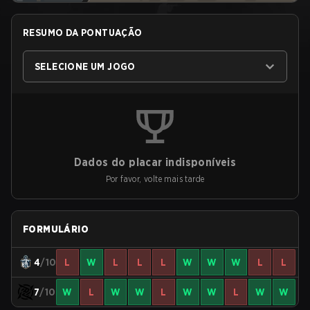
RESUMO DA PONTUAÇÃO
SELECIONE UM JOGO
Dados do placar indisponíveis
Por favor, volte mais tarde
FORMULÁRIO
4
/10
L
W
L
L
L
W
W
W
L
L
7
/10
W
L
W
W
L
W
W
L
W
W