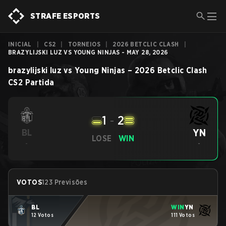
STRAFE ESPORTS
INICIAL
|
CS2
|
TORNEIOS
|
2026 BETCLIC CLASH
|
BRAZYLIJSKI LUZ VS YOUNG NINJAS - MAY 28, 2026
brazylijski luz
vs
Young Ninjas
–
2026 Betclic Clash
CS2
Partida
1
-
2
YN
BL
LOSE
WIN
-
-
VOTOS
123 Previsões
BL
WIN
YN
12 Votos
111 Votos