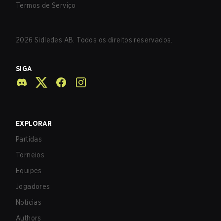
Termos de Serviço
2026
Sidledes AB. Todos os direitos reservados.
SIGA
EXPLORAR
Partidas
Torneios
Equipes
Jogadores
Notícias
Authors