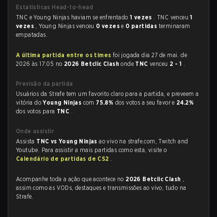
Estatísticas Head-to-head
TNC e Young Ninjas haviam se enfrentado
1 vezes
. TNC venceu
1
vezes
, Young Ninjas venceu
0 vezes
e
0 partidas
terminaram
empatadas.
A última partida entre os times
foi jogada dia 27 de mai. de
2026 às 17:05 no
2026 Betclic Clash
onde
TNC
venceu
2 - 1
.
Previsão da partida
Usuários da Strafe tem um favorito claro para a partida, e preveem a
vitória do
Young Ninjas
com
75.8%
dos votos a seu favor e
24.2%
dos votos para
TNC
.
Onde assistir
Assista
TNC vs Young Ninjas
ao vivo na strafe.com, Twitch and
Youtube. Para assistir a mais partidas como esta, visite o
Calendário de partidas de CS2
.
Acompanhe toda a ação que acontece no
2026 Betclic Clash
,
assim como as VODs, destaques e transmissões ao vivo, tudo na
Strafe.