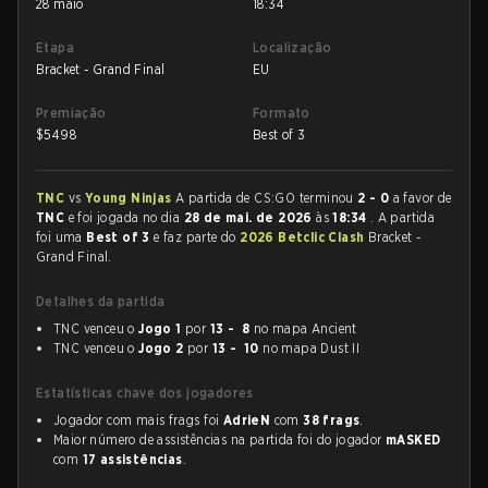
28 maio
18:34
Etapa
Localização
Bracket - Grand Final
EU
Premiação
Formato
$
5498
Best of 3
TNC
vs
Young Ninjas
A partida de CS:GO terminou
2 - 0
a favor de
TNC
e foi jogada no dia
28 de mai. de 2026
às
18:34
. A partida
foi uma
Best of 3
e faz parte do
2026 Betclic Clash
Bracket -
Grand Final.
Detalhes da partida
TNC venceu o
Jogo 1
por
13 - 8
no mapa Ancient
TNC venceu o
Jogo 2
por
13 - 10
no mapa Dust II
Estatísticas chave dos jogadores
Jogador com mais frags foi
AdrieN
com
38 frags
.
Maior número de assistências na partida foi do jogador
mASKED
com
17 assistências
.