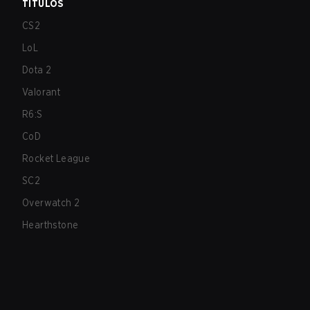
TÍTULOS
CS2
LoL
Dota 2
Valorant
R6:S
CoD
Rocket League
SC2
Overwatch 2
Hearthstone