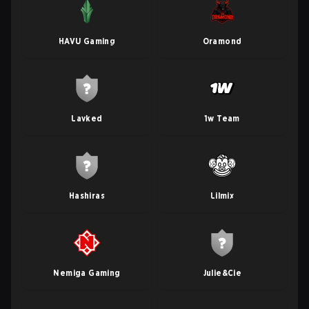
HAVU Gaming
Oramond
Lavked
1w Team
Hashiras
Lilmix
Nemiga Gaming
Julie&Cie