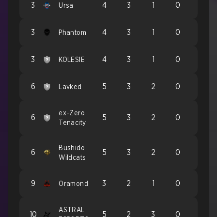
3
4
3
1
0
Ursa
3
4
3
1
0
Phantom
3
4
3
1
0
KOLESIE
6
5
3
2
0
Lavked
ex-Zero
6
5
3
2
0
Tenacity
Bushido
6
5
3
2
0
Wildcats
9
3
2
1
0
Oramond
ASTRAL
10
5
2
3
0