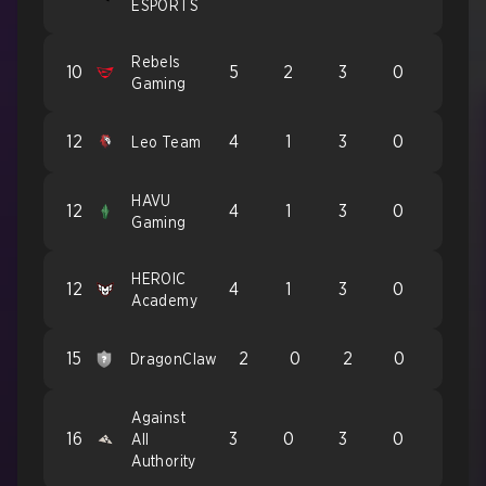
ESPORTS
Rebels
10
5
2
3
0
Gaming
12
4
1
3
0
Leo Team
HAVU
12
4
1
3
0
Gaming
HEROIC
12
4
1
3
0
Academy
15
2
0
2
0
DragonClaw
Against
16
3
0
3
0
All
Authority