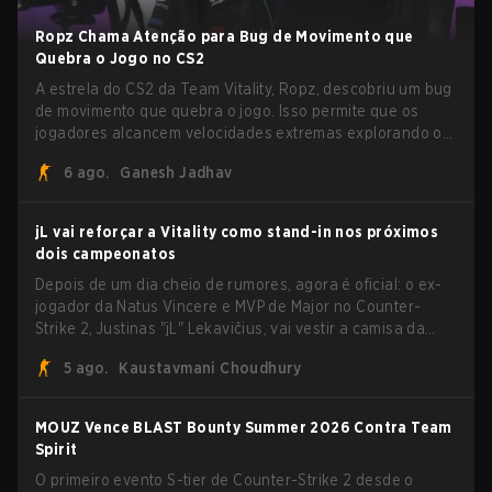
Ropz Chama Atenção para Bug de Movimento que
Quebra o Jogo no CS2
A estrela do CS2 da Team Vitality, Ropz, descobriu um bug
de movimento que quebra o jogo. Isso permite que os
jogadores alcancem velocidades extremas explorando o
sistema subtick.
6 ago.
Ganesh Jadhav
jL vai reforçar a Vitality como stand-in nos próximos
dois campeonatos
Depois de um dia cheio de rumores, agora é oficial: o ex-
jogador da Natus Vincere e MVP de Major no Counter-
Strike 2, Justinas "jL" Lekavičius, vai vestir a camisa da
Team Vitality na BLAST Open Porto e na PGL Masters
5 ago.
Kaustavmani Choudhury
Bucharest.
MOUZ Vence BLAST Bounty Summer 2026 Contra Team
Spirit
O primeiro evento S-tier de Counter-Strike 2 desde o