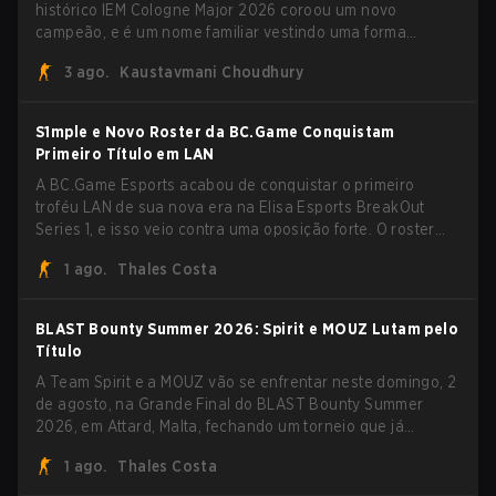
histórico IEM Cologne Major 2026 coroou um novo
campeão, e é um nome familiar vestindo uma forma
desconhecida. MOUZ, recém-saído de roster moves e role
3 ago.
Kaustavmani Choudhury
shuffles, avançou pela Team Spirit em uma série
dominante por 3-1 para erguer o troféu do BLAST Bounty
Summer 2026.
S1mple e Novo Roster da BC.Game Conquistam
Primeiro Título em LAN
A BC.Game Esports acabou de conquistar o primeiro
troféu LAN de sua nova era na Elisa Esports BreakOut
Series 1, e isso veio contra uma oposição forte. O roster
revigorado passou por cima da competição, encerrando a
1 ago.
Thales Costa
campanha com cinco vitórias seguidas e uma varrida
limpa de 2-0 na final.
BLAST Bounty Summer 2026: Spirit e MOUZ Lutam pelo
Título
A Team Spirit e a MOUZ vão se enfrentar neste domingo, 2
de agosto, na Grande Final do BLAST Bounty Summer
2026, em Attard, Malta, fechando um torneio que já
entregou várias surpresas pelo caminho.
1 ago.
Thales Costa