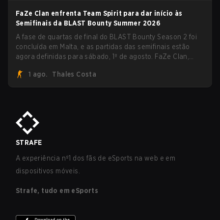
FaZe Clan enfrenta Team Spirit para dar início às
Semifinais da BLAST Bounty Summer 2026
A fase de quartas de final do BLAST Bounty Season 2 foi
concluída em Malta, e as partidas das semifinais estão
agora definidas para sábado, 1º de agosto. FaZe Clan,
Team Spirit, Astralis e MOUZ são os quatro sobreviventes
1 ago.
Thales Costa
ainda lutando pelo troféu, enquanto paiN Gaming se
tornou a última equipe eliminada da chave.
STRAFE
A experiência nº1 dos fãs de eSports na web e em
dispositivos móveis.
Strafe, tudo em eSports