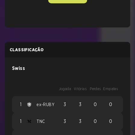
CLASSIFICAÇÃO
Swiss
Jogada
Vitórias
Perdas
Empates
1
3
3
0
0
ex-RUBY
1
3
3
0
0
TNC