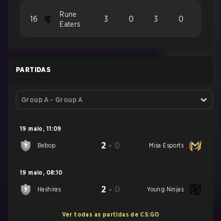
Rune
16
3
0
3
0
Eaters
PARTIDAS
Group A - Group A
19 maio
,
11:09
2
-
0
Bebop
Misa Esports
19 maio
,
08:10
2
-
0
Hashiras
Young Ninjas
Ver todas as partidas de CS:GO