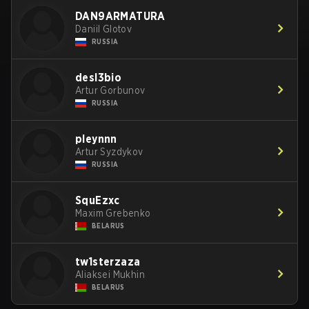
DAN9ARMATURA
Daniil Glotov
RUSSIA
desl3bio
Artur Gorbunov
RUSSIA
pleynnn
Artur Syzdykov
RUSSIA
SquEzxc
Maxim Grebenko
BELARUS
tw1sterzaza
Aliaksei Mukhin
BELARUS