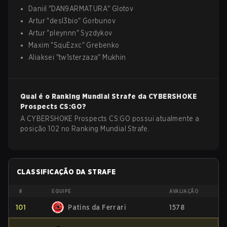
Daniil
"
DAN9ARMATURA
"
Glotov
Artur
"
desl3bio
"
Gorbunov
Artur
"
pleynnn
"
Syzdykov
Maxim
"
SquEzxc
"
Grebenko
Aliaksei
"
tw1sterzaza
"
Mukhin
Qual é o Ranking Mundial Strafe da
CYBERSHOKE
Prospects
CS:GO
?
A CYBERSHOKE Prospects CS:GO possui atualmente a
posição 102 no Ranking Mundial Strafe.
CLASSIFICAÇÃO DA STRAFE
#
EQUIPE
AVALIAÇÃO
101
Patins da Ferrari
1578