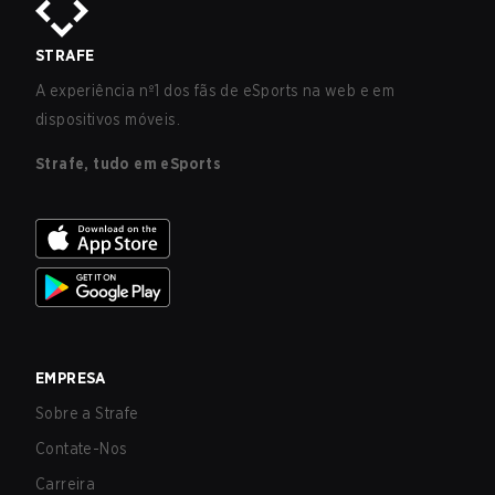
STRAFE
A experiência nº1 dos fãs de eSports na web e em
dispositivos móveis.
Strafe, tudo em eSports
EMPRESA
Sobre a Strafe
Contate-Nos
Carreira