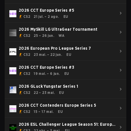
2026 CCT Europe Series #5
CS2
21 jul. – 2 ago.
EU
2026 MySkill LG UltraGear Tournament
CS2
25 – 26 jun.
WA
2026 European Pro League Series 7
CS2
23 mai. – 22 jun.
EU
2026 CCT Europe Series #3
CS2
19 mai. – 6 jun.
EU
2026 GLuck Yungstar Series 1
CS2
22 – 23 mai.
EU
2026 CCT Contenders Europe Series 5
CS2
15 – 17 mai.
EU
2026 ESL Challenger League Season 51: Europe
- Cup #4
CS2
22 abr. – 3 mai.
EU