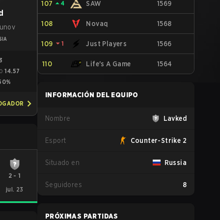
107
⏶
4
SAW
1569
d
108
Novaq
1568
gunov
SIA
109
⏷
1
Just Players
1566
3
110
Life's A Game
1564
14.57
O
50%
INFORMACIÓN DEL EQUIPO
JOGADOR
Nombre
Lavked
Esport
Counter-Strike 2
Situado en
Russia
2
-
1
Seguidores
8
jul. 23
PRÓXIMAS PARTIDAS