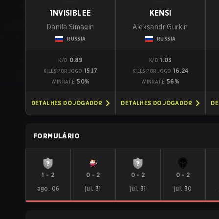
1NVISIBLEE
KENSI
Danila Simagin
Aleksandr Gurkin
RUSSIA
RUSSIA
0.89
1.03
K/D
K/D
15.17
16.24
KILLS POR JOGO
KILLS POR JOGO
50%
56%
WINRATE
WINRATE
DETALHES DO JOGADOR
DETALHES DO JOGADOR
DE
FORMULÁRIO
1
-
2
0
-
2
0
-
2
0
-
2
ago. 06
jul. 31
jul. 31
jul. 30