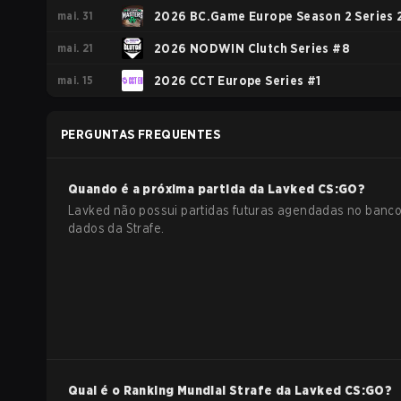
mai. 31
2026 BC.Game Europe Season 2 Series 
mai. 21
2026 NODWIN Clutch Series #8
mai. 15
2026 CCT Europe Series #1
PERGUNTAS FREQUENTES
Quando é a próxima partida da
Lavked
CS:GO
?
Lavked não possui partidas futuras agendadas no banc
dados da Strafe.
Qual é o Ranking Mundial Strafe da
Lavked
CS:GO
?