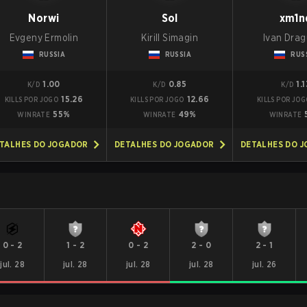
Norwi
Sol
xm1n
Evgeny Ermolin
Kirill Simagin
Ivan Dra
RUSSIA
RUSSIA
RUS
1.00
0.85
1.1
K/D
K/D
K/D
15.26
12.66
KILLS POR JOGO
KILLS POR JOGO
KILLS POR JOG
55%
49%
WINRATE
WINRATE
WINRATE
TALHES DO JOGADOR
DETALHES DO JOGADOR
DETALHES DO 
0
-
2
1
-
2
0
-
2
2
-
0
2
-
1
jul. 28
jul. 28
jul. 28
jul. 28
jul. 26