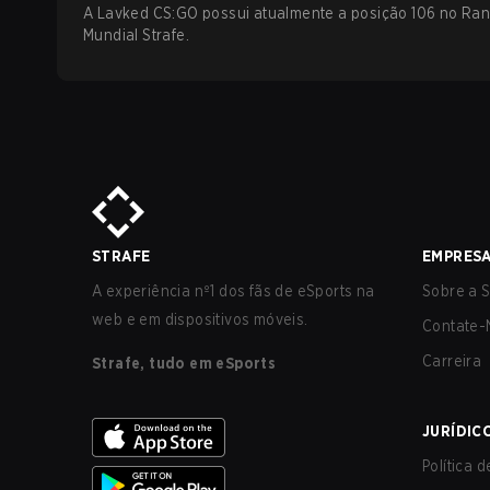
A Lavked CS:GO possui atualmente a posição 106 no Ran
Mundial Strafe.
STRAFE
EMPRES
A experiência nº1 dos fãs de eSports na
Sobre a S
web e em dispositivos móveis.
Contate-
Carreira
Strafe, tudo em eSports
JURÍDIC
Política 