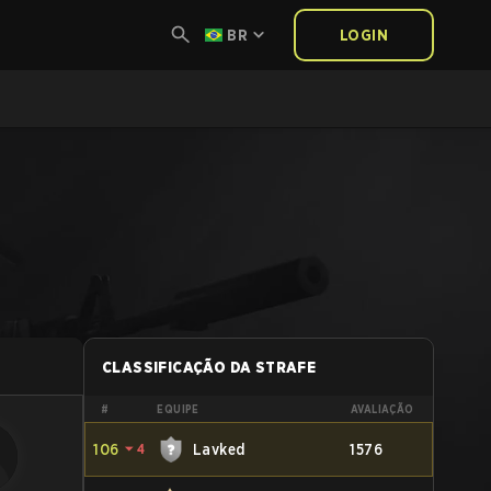
BR
LOGIN
CLASSIFICAÇÃO DA STRAFE
#
EQUIPE
AVALIAÇÃO
106
⏷
4
Lavked
1576