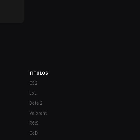
TÍTULOS
CS2
LoL
Dota 2
Valorant
R6:S
CoD