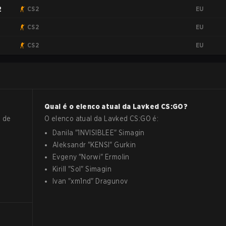
EU
2
CS2
EU
CS2
EU
CS2
Qual é o elenco atual da
Lavked
CS:GO
?
o de
O elenco atual da
Lavked
CS:GO
é:
Danila
"
1NVISIBLEE
"
Simagin
Aleksandr
"
KENSI
"
Gurkin
Evgeny
"
Norwi
"
Ermolin
Kirill
"
Sol
"
Simagin
Ivan
"
xm1nd
"
Dragunov