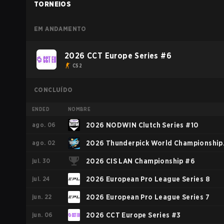
TORNEIOS
EM ANDAMENTO
2026 CCT Europe Series #6
CS2
CONCLUÍDO
ENDED
NOMBRE
ago. 06
2026 NODWIN Clutch Series #10
ago. 02
2026 Thunderpick World Championship
jul. 30
European Series #2
2026 CIS LAN Championship #6
jul. 24
2026 European Pro League Series 8
jun. 22
2026 European Pro League Series 7
jun. 06
2026 CCT Europe Series #3