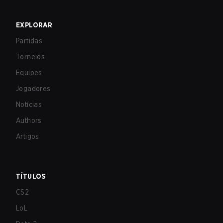
EXPLORAR
Partidas
Torneios
Equipes
Jogadores
Notícias
Authors
Artigos
TÍTULOS
CS2
LoL