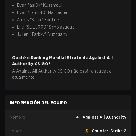
Evan
"
asi0k
"
Kussmaul
Evan
"
rain240
"
Marcadier
Alexis
"
Saax
"
Edeline
Elie
"
SLIE9000
"
Scholastique
Julien
"
Tarkky
"
Buzogany
Qual é o Ranking Mundial Strafe da
Against All
Authority
CS:GO
?
A Against All Authority CS:GO não está ranqueada
atualmente.
INFORMACIÓN DEL EQUIPO
Nombre
Against All Authority
Esport
Counter-Strike 2