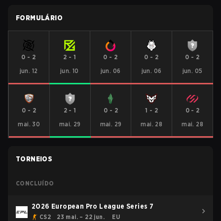
FORMULÁRIO
0
-
2
2
-
1
0
-
2
0
-
2
0
-
2
jun. 12
jun. 10
jun. 06
jun. 06
jun. 05
0
-
2
2
-
1
0
-
2
1
-
2
0
-
2
mai. 30
mai. 29
mai. 29
mai. 28
mai. 28
TORNEIOS
CONCLUÍDO
2026 European Pro League Series 7
CS2
23 mai. – 22 jun.
EU