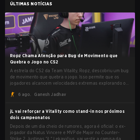
ÚLTIMAS NOTÍCIAS
Ropz Chama Atenção para Bug de Movimento que
Quebra o Jogo no CS2
A estrela do CS2 da Team Vitality, Ropz, descobriu um bug
de movimento que quebra o jogo. Isso permite que os
jogadores alcancem velocidades extremas explorando o
sistema subtick.
6 ago.
Ganesh Jadhav
jL vai reforçar a Vitality como stand-in nos próximos
dois campeonatos
Depois de um dia cheio de rumores, agora é oficial: o ex-
jogador da Natus Vincere e MVP de Major no Counter-
Strike 2, Justinas "jL" Lekavičius, vai vestir a camisa da