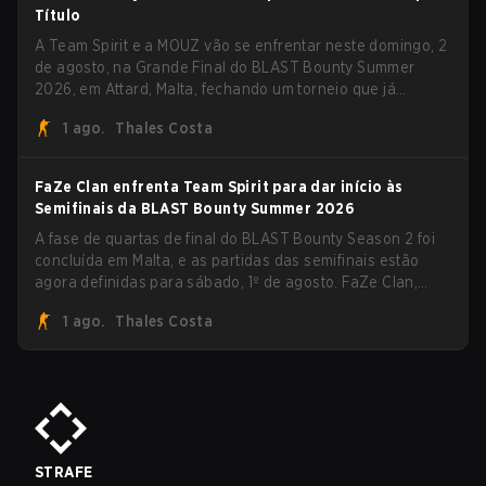
Título
A Team Spirit e a MOUZ vão se enfrentar neste domingo, 2
de agosto, na Grande Final do BLAST Bounty Summer
2026, em Attard, Malta, fechando um torneio que já
entregou várias surpresas pelo caminho.
1 ago.
Thales Costa
FaZe Clan enfrenta Team Spirit para dar início às
Semifinais da BLAST Bounty Summer 2026
A fase de quartas de final do BLAST Bounty Season 2 foi
concluída em Malta, e as partidas das semifinais estão
agora definidas para sábado, 1º de agosto. FaZe Clan,
Team Spirit, Astralis e MOUZ são os quatro sobreviventes
1 ago.
Thales Costa
ainda lutando pelo troféu, enquanto paiN Gaming se
tornou a última equipe eliminada da chave.
STRAFE