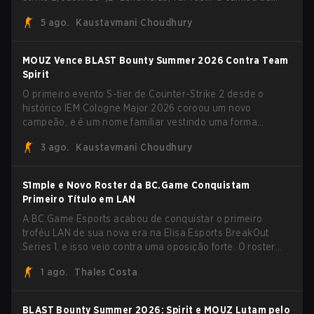
Team Vitality na BLAST Open Porto e na PGL Masters
5 ago.
Kaustavmani Choudhury
Bucharest.
MOUZ Vence BLAST Bounty Summer 2026 Contra Team
Spirit
O primeiro evento S-tier de Counter-Strike 2 desde o
histórico IEM Cologne Major 2026 coroou um novo
campeão, e é um nome familiar vestindo uma forma
desconhecida. MOUZ, recém-saído de roster moves e role
3 ago.
Kaustavmani Choudhury
shuffles, avançou pela Team Spirit em uma série
dominante por 3-1 para erguer o troféu do BLAST Bounty
Summer 2026.
S1mple e Novo Roster da BC.Game Conquistam
Primeiro Título em LAN
A BC.Game Esports acabou de conquistar o primeiro
troféu LAN de sua nova era na Elisa Esports BreakOut
Series 1, e isso veio contra uma oposição forte. O roster
revigorado passou por cima da competição, encerrando a
1 ago.
Thales Costa
campanha com cinco vitórias seguidas e uma varrida
limpa de 2-0 na final.
BLAST Bounty Summer 2026: Spirit e MOUZ Lutam pelo