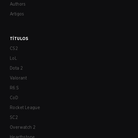
Authors
Artigos
TÍTULOS
CS2
LoL
Dota 2
Valorant
R6:S
CoD
Rocket League
SC2
Overwatch 2
Hearthstone