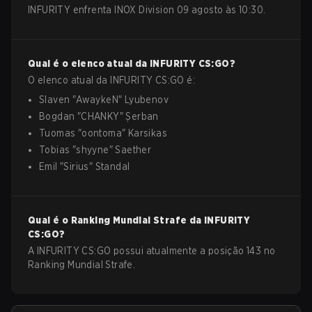
INFURITY enfrenta INOX Division 09 agosto às 10:30.
Qual é o elenco atual da
INFURITY
CS:GO
?
O elenco atual da
INFURITY
CS:GO
é:
Slaven
"
AwaykeN
"
Lyubenov
Bogdan
"
CHANKY
"
Șerban
Tuomas
"
oontoma
"
Karsikas
Tobias
"
shyyne
"
Saether
Emil
"
Sirius
"
Standal
Qual é o Ranking Mundial Strafe da
INFURITY
CS:GO
?
A INFURITY CS:GO possui atualmente a posição 143 no
Ranking Mundial Strafe.