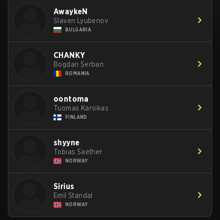
AwaykeN
Slaven Lyubenov
BULGARIA
CHANKY
Bogdan Șerban
ROMANIA
oontoma
Tuomas Karsikas
FINLAND
shyyne
Tobias Saether
NORWAY
Sirius
Emil Standal
NORWAY