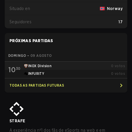
Situado en
Norway
Seguidores
17
PRÓXIMAS PARTIDAS
DOMINGO
–
09 AGOSTO
INOX Division
0
votos
10
30
INFURITY
0
votos
TODAS AS PARTIDAS FUTURAS
STRAFE
A experiência nº1 dos fãs de eSports na web e em