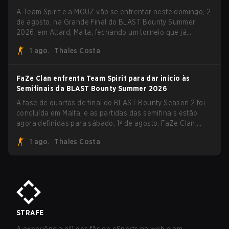
A Team Spirit e a MOUZ vão se enfrentar neste domingo, 2
de agosto, na Grande Final do BLAST Bounty Summer
2026, em Attard, Malta, fechando um torneio que já
entregou várias surpresas pelo caminho.
1 ago.
Thales Costa
FaZe Clan enfrenta Team Spirit para dar início às
Semifinais da BLAST Bounty Summer 2026
A fase de quartas de final do BLAST Bounty Season 2 foi
concluída em Malta, e as partidas das semifinais estão
agora definidas para sábado, 1º de agosto. FaZe Clan,
Team Spirit, Astralis e MOUZ são os quatro sobreviventes
1 ago.
Thales Costa
ainda lutando pelo troféu, enquanto paiN Gaming se
tornou a última equipe eliminada da chave.
STRAFE