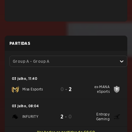
PARTIDAS
Group A - Group A
03 julho
,
11:40
ex-MANA
0
-
2
Misa Esports
eSports
03 julho
,
08:04
Entropy
2
-
0
INFURITY
Gaming