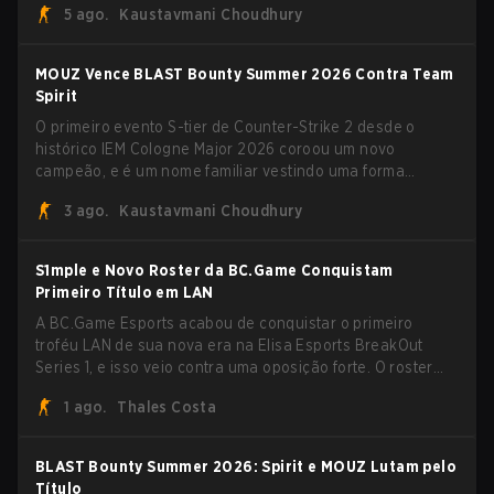
5 ago.
Kaustavmani Choudhury
Bucharest.
MOUZ Vence BLAST Bounty Summer 2026 Contra Team
Spirit
O primeiro evento S-tier de Counter-Strike 2 desde o
histórico IEM Cologne Major 2026 coroou um novo
campeão, e é um nome familiar vestindo uma forma
desconhecida. MOUZ, recém-saído de roster moves e role
3 ago.
Kaustavmani Choudhury
shuffles, avançou pela Team Spirit em uma série
dominante por 3-1 para erguer o troféu do BLAST Bounty
Summer 2026.
S1mple e Novo Roster da BC.Game Conquistam
Primeiro Título em LAN
A BC.Game Esports acabou de conquistar o primeiro
troféu LAN de sua nova era na Elisa Esports BreakOut
Series 1, e isso veio contra uma oposição forte. O roster
revigorado passou por cima da competição, encerrando a
1 ago.
Thales Costa
campanha com cinco vitórias seguidas e uma varrida
limpa de 2-0 na final.
BLAST Bounty Summer 2026: Spirit e MOUZ Lutam pelo
Título