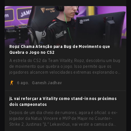
Ropz Chama Atenção para Bug de Movimento que
Quebra o Jogo no CS2
A estrela do CS2 da Team Vitality, Ropz, descobriu um bug
de movimento que quebra o jogo. Isso permite que os
jogadores alcancem velocidades extremas explorando o
sistema subtick.
6 ago.
Ganesh Jadhav
jL vai reforçar a Vitality como stand-in nos próximos
dois campeonatos
Depois de um dia cheio de rumores, agora é oficial: o ex-
jogador da Natus Vincere e MVP de Major no Counter-
Strike 2, Justinas "jL" Lekavičius, vai vestir a camisa da
Team Vitality na BLAST Open Porto e na PGL Masters