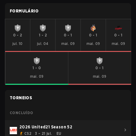
FORMULÁRIO
0
-
2
1
-
2
0
-
1
0
-
1
0
-
1
jul. 10
jul. 04
mai. 09
mai. 09
mai. 09
1
-
0
0
-
1
mai. 09
mai. 09
TORNEIOS
CONCLUÍDO
2026 United21 Season 52
CS2
3 – 21 jul.
EU