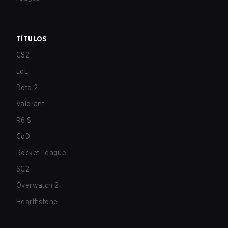
TÍTULOS
CS2
LoL
Dota 2
Valorant
R6:S
CoD
Rocket League
SC2
Overwatch 2
Hearthstone