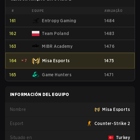
#
EQUIPE
AVALIAÇÃO
161
Entropy Gaming
1484
162
Team Poland
1483
163
MIBR Academy
1476
164
⏷
7
Misa Esports
1475
165
Game Hunters
1471
INFORMACIÓN DEL EQUIPO
Nombre
Misa Esports
Esport
Counter-Strike 2
Situado en
Turkey