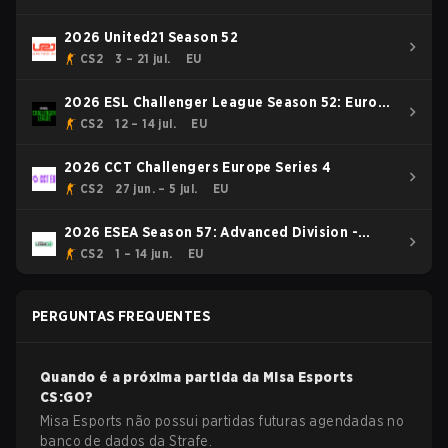
2026 United21 Season 52
CS2
3 – 21 jul.
EU
2026 ESL Challenger League Season 52: Europe
- Cup #1
CS2
12 – 14 jul.
EU
2026 CCT Challengers Europe Series 4
CS2
27 jun. – 5 jul.
EU
2026 ESEA Season 57: Advanced Division -
Europe
CS2
1 – 14 jun.
EU
PERGUNTAS FREQUENTES
Quando é a próxima partida da
Misa Esports
CS:GO
?
Misa Esports não possui partidas futuras agendadas no
banco de dados da Strafe.