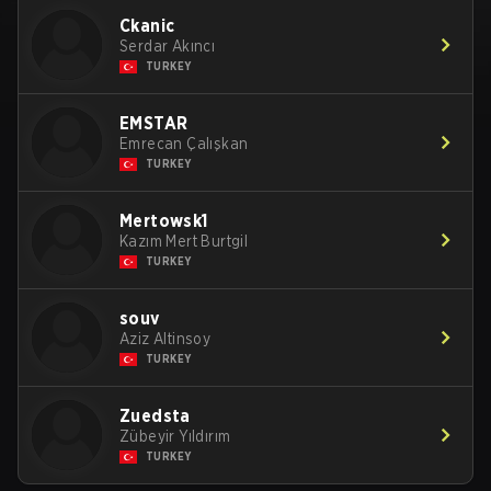
Ckanic
Serdar Akıncı
TURKEY
EMSTAR
Emrecan Çalışkan
TURKEY
Mertowsk1
Kazım Mert Burtgil
TURKEY
souv
Aziz Altinsoy
TURKEY
Zuedsta
Zübeyir Yıldırım
TURKEY