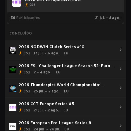
CS2
36
Participantes
21 jul. – 8 ago.
CONCLUÍDO
2026 NODWIN Clutch Series #10
CS2
13 jul. – 6 ago.
EU
2026 ESL Challenger League Season 52: Europe
- Cup #2
CS2
2 – 4 ago.
EU
2026 Thunderpick World Championship:
European Series #2
CS2
25 jul. – 2 ago.
EU
2026 CCT Europe Series #5
CS2
21 jul. – 2 ago.
EU
2026 European Pro League Series 8
CS2
24 jun. – 24 jul.
EU