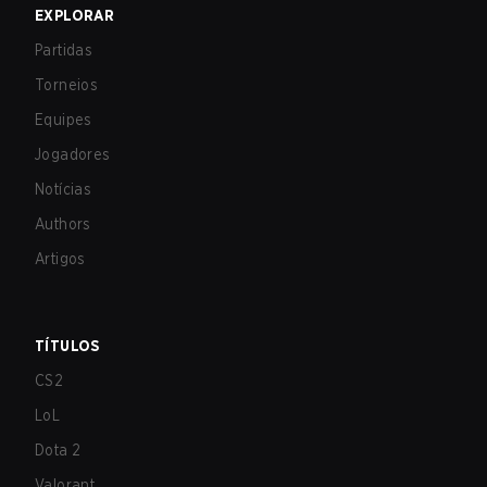
EXPLORAR
Partidas
Torneios
Equipes
Jogadores
Notícias
Authors
Artigos
TÍTULOS
CS2
LoL
Dota 2
Valorant