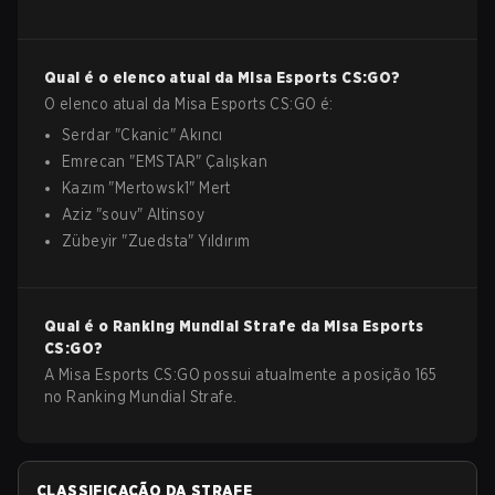
Qual é o elenco atual da
Misa Esports
CS:GO
?
O elenco atual da
Misa Esports
CS:GO
é:
Serdar
"
Ckanic
"
Akıncı
Emrecan
"
EMSTAR
"
Çalışkan
Kazım
"
Mertowsk1
"
Mert
Aziz
"
souv
"
Altinsoy
Zübeyir
"
Zuedsta
"
Yıldırım
Qual é o Ranking Mundial Strafe da
Misa Esports
CS:GO
?
A Misa Esports CS:GO possui atualmente a posição 165
no Ranking Mundial Strafe.
CLASSIFICAÇÃO DA STRAFE