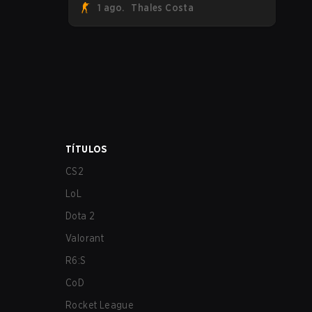
1 ago.
Thales Costa
FaZe Clan, Team Spirit, Astralis e MOUZ
são os quatro sobreviventes ainda
lutando pelo troféu, enquanto paiN
Gaming se tornou a última equipe
eliminada da chave.
TÍTULOS
CS2
LoL
Dota 2
Valorant
R6:S
CoD
Rocket League