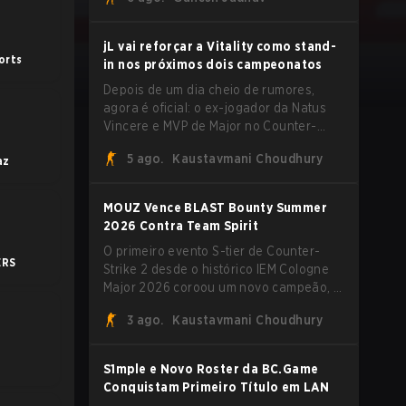
extremas explorando o sistema subtick.
jL vai reforçar a Vitality como stand-
orts
in nos próximos dois campeonatos
Depois de um dia cheio de rumores,
agora é oficial: o ex-jogador da Natus
Vincere e MVP de Major no Counter-
Strike 2, Justinas "jL" Lekavičius, vai
5 ago.
Kaustavmani Choudhury
az
vestir a camisa da Team Vitality na
BLAST Open Porto e na PGL Masters
Bucharest.
MOUZ Vence BLAST Bounty Summer
2026 Contra Team Spirit
O primeiro evento S-tier de Counter-
ERS
Strike 2 desde o histórico IEM Cologne
Major 2026 coroou um novo campeão, e
é um nome familiar vestindo uma forma
3 ago.
Kaustavmani Choudhury
desconhecida. MOUZ, recém-saído de
roster moves e role shuffles, avançou
pela Team Spirit em uma série
S1mple e Novo Roster da BC.Game
dominante por 3-1 para erguer o troféu
Conquistam Primeiro Título em LAN
do BLAST Bounty Summer 2026.