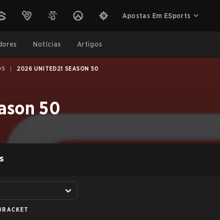
Apostas Em ESports
dores
Notícias
Artigos
OS
|
2026 UNITED21 SEASON 50
ason 50
S
A
BRACKET