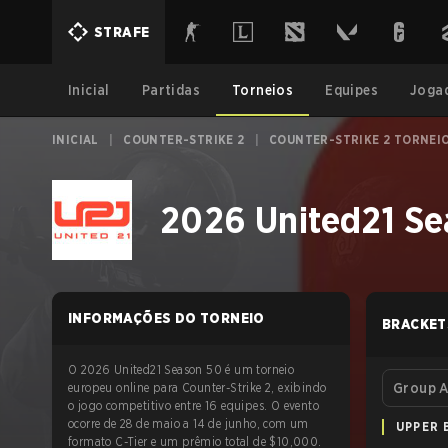
STRAFE
Inicial
Partidas
Torneios
Equipes
Joga
INICIAL
|
COUNTER-STRIKE 2
|
COUNTER-STRIKE 2 TORNEI
2026 United21 Se
INFORMAÇÕES DO TORNEIO
BRACKET
O 2026 United21 Season 50 é um torneio
europeu online para Counter-Strike 2, exibindo
Group 
o jogo competitivo entre 16 equipes. O evento
ocorre de 28 de maio a 14 de junho, com um
UPPER 
formato C-Tier e um prêmio total de $10,000.