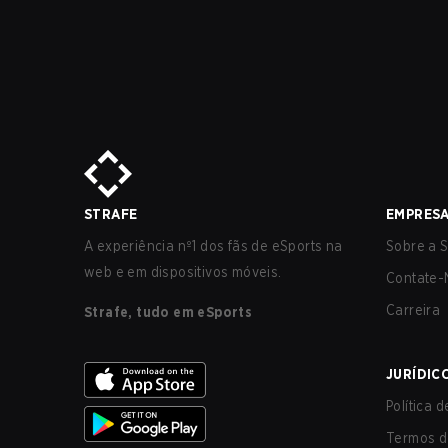
STRAFE
EMPRES
A experiência nº1 dos fãs de eSports na
Sobre a S
web e em dispositivos móveis.
Contate-
Carreira
Strafe, tudo em eSports
JURÍDIC
Política 
Termos d