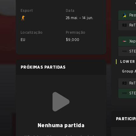
Esport
Data
Pas
28 mai. – 14 jun.
ReT
Localização
Premiação
EU
$9,000
Xep
ST
LOWER
PRÓXIMAS PARTIDAS
Group A
ReT
ST
PARTICI
Nenhuma partida