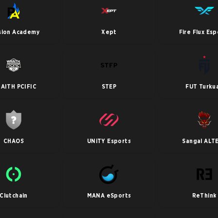
sion Academy
Xept
Fire Flux Esp
AITH PCIFIC
STEP
FUT Turku
CHAOS
UNiTY Esports
Sangal ALT
Clutchain
MANA eSports
ReThink