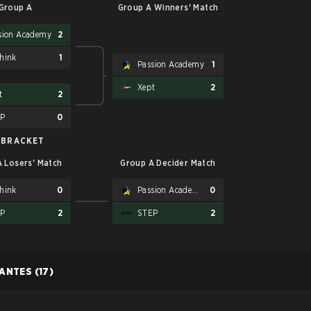
Group A
Group A Winners' Match
sion Academy
2
hink
1
Passion Academy
1
Xept
2
t
2
EP
0
 BRACKET
 Losers' Match
Group A Decider Match
hink
0
Passion Academy
0
EP
2
STEP
2
PANTES
(17)