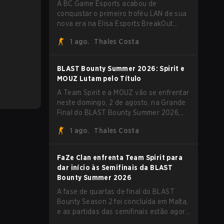
A BC.Game Esports acabou de
conquistar o primeiro troféu LAN de sua
nova era na Elisa Esports BreakOut
Y
Series 1, e isso veio contra uma
1 ago.
Thales Costa
oposição forte. O roster revigorado
passou por cima da competição,
encerrando a campanha com cinco
BLAST Bounty Summer 2026: Spirit e
vitórias seguidas e uma varrida limpa de
MOUZ Lutam pelo Título
2-0 na final.
A Team Spirit e a MOUZ vão se enfrentar
neste domingo, 2 de agosto, na Grande
Final do BLAST Bounty Summer 2026,
em Attard, Malta, fechando um torneio
1 ago.
Thales Costa
que já entregou várias surpresas pelo
caminho.
FaZe Clan enfrenta Team Spirit para
dar início às Semifinais da BLAST
Bounty Summer 2026
A fase de quartas de final do BLAST
Bounty Season 2 foi concluída em Malta,
e as partidas das semifinais estão agora
definidas para sábado, 1º de agosto.