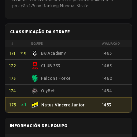
posição 175 no Ranking Mundial Strafe.
CLASSIFICAÇÃO DA STRAFE
#
EQUIPE
AVALIAÇÃO
171
⏷
0
B8 Academy
1465
172
CLUB 333
1463
173
Falcons Force
1460
174
OlyBet
1454
175
⏶
1
Natus Vincere Junior
1453
INFORMACIÓN DEL EQUIPO