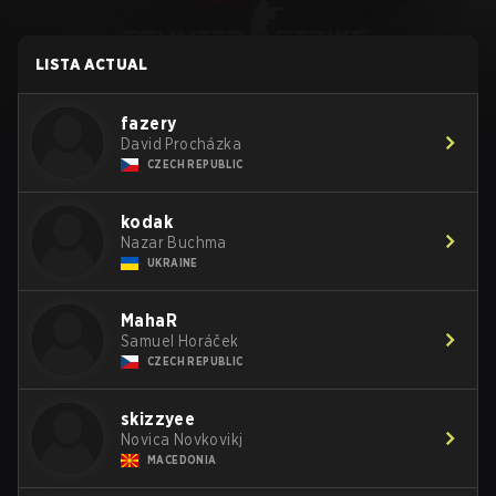
LISTA ACTUAL
fazery
David Procházka
CZECH REPUBLIC
kodak
Nazar Buchma
UKRAINE
MahaR
Samuel Horáček
CZECH REPUBLIC
skizzyee
Novica Novkovikj
MACEDONIA