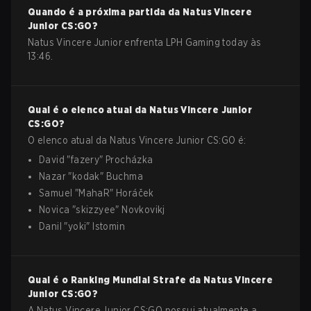
Quando é a próxima partida da
Natus Vincere
Junior
CS:GO
?
Natus Vincere Junior enfrenta LPH Gaming today às
13:46.
Qual é o elenco atual da
Natus Vincere Junior
CS:GO
?
O elenco atual da
Natus Vincere Junior
CS:GO
é:
David
"
fazery
"
Procházka
Nazar
"
kodak
"
Buchma
Samuel
"
MahaR
"
Horáček
Novica
"
skizzyee
"
Novkovikj
Danil
"
yoki
"
Istomin
Qual é o Ranking Mundial Strafe da
Natus Vincere
Junior
CS:GO
?
A Natus Vincere Junior CS:GO possui atualmente a