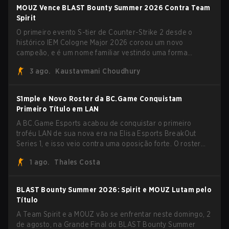
MOUZ Vence BLAST Bounty Summer 2026 Contra Team
Spirit
O primeiro evento S-tier de Counter-Strike 2 desde o
histórico IEM Cologne Major 2026 coroou um novo
campeão, e é um nome familiar vestindo uma forma
desconhecida. MOUZ, recém-saído de roster moves e role
3 ago.
Kaustavmani Choudhury
shuffles, avançou pela Team Spirit em uma série
dominante por 3-1 para erguer o troféu do BLAST Bounty
Summer 2026.
S1mple e Novo Roster da BC.Game Conquistam
Primeiro Título em LAN
A BC.Game Esports acabou de conquistar o primeiro
troféu LAN de sua nova era na Elisa Esports BreakOut
Series 1, e isso veio contra uma oposição forte. O roster
revigorado passou por cima da competição, encerrando a
1 ago.
Thales Costa
campanha com cinco vitórias seguidas e uma varrida
limpa de 2-0 na final.
BLAST Bounty Summer 2026: Spirit e MOUZ Lutam pelo
Título
A Team Spirit e a MOUZ vão se enfrentar neste domingo, 2
de agosto, na Grande Final do BLAST Bounty Summer