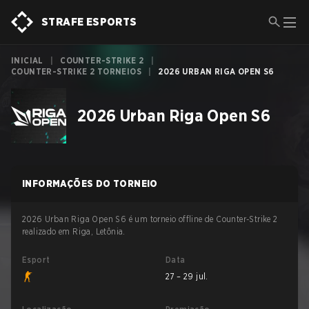
STRAFE ESPORTS
INICIAL
|
COUNTER-STRIKE 2
|
COUNTER-STRIKE 2 TORNEIOS
|
2026 URBAN RIGA OPEN S6
2026 Urban Riga Open S6
INFORMAÇÕES DO TORNEIO
2026 Urban Riga Open S6 é um torneio offline de Counter-Strike 2
realizado em Riga, Letônia.
Esport
Data
27 – 29 jul.