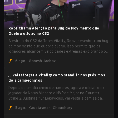
Ropz Chama Atenção para Bug de Movimento que
Quebra o Jogo no CS2
A estrela do CS2 da Team Vitality, Ropz, descobriu um bug
de movimento que quebra o jogo. Isso permite que os
jogadores alcancem velocidades extremas explorando o
sistema subtick.
6 ago.
Ganesh Jadhav
jL vai reforçar a Vitality como stand-in nos próximos
dois campeonatos
Depois de um dia cheio de rumores, agora é oficial: o ex-
jogador da Natus Vincere e MVP de Major no Counter-
Strike 2, Justinas "jL" Lekavičius, vai vestir a camisa da
Team Vitality na BLAST Open Porto e na PGL Masters
5 ago.
Kaustavmani Choudhury
Bucharest.