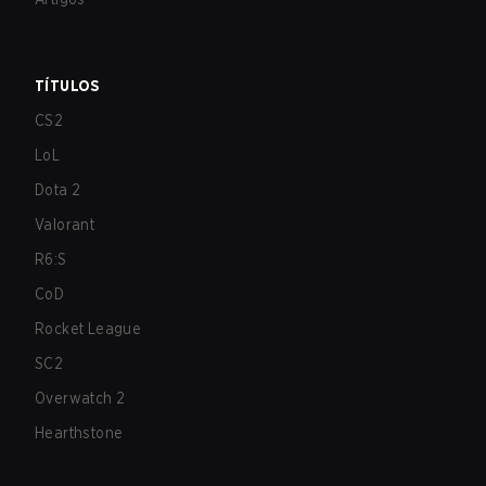
TÍTULOS
CS2
LoL
Dota 2
Valorant
R6:S
CoD
Rocket League
SC2
Overwatch 2
Hearthstone