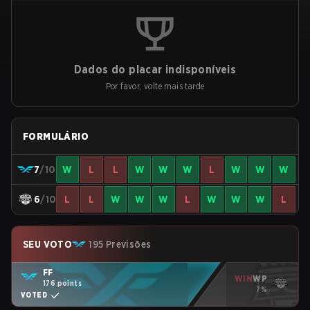
Dados do placar indisponíveis
Por favor, volte mais tarde
FORMULÁRIO
7
/10
W
L
L
W
W
W
L
W
W
W
6
/10
L
L
W
W
W
L
W
W
W
L
SEU VOTO
195 Previsões
FF
WIN
WP
176 points
7%
VOTED