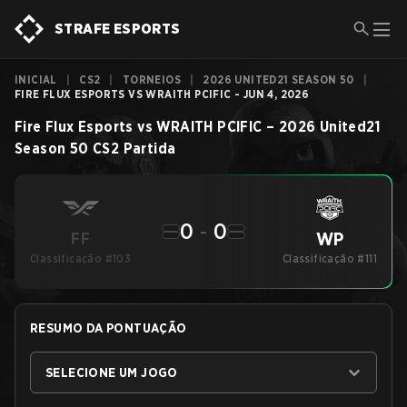
STRAFE ESPORTS
INICIAL
|
CS2
|
TORNEIOS
|
2026 UNITED21 SEASON 50
|
FIRE FLUX ESPORTS VS WRAITH PCIFIC - JUN 4, 2026
Fire Flux Esports
vs
WRAITH PCIFIC
–
2026 United21
Season 50
CS2
Partida
0
-
0
WP
FF
Classificação #103
Classificação #111
RESUMO DA PONTUAÇÃO
SELECIONE UM JOGO