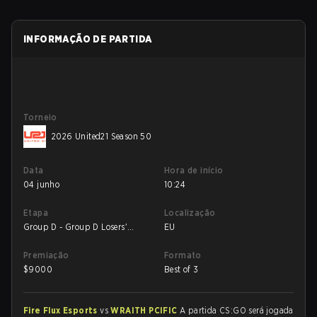
INFORMAÇÃO DE PARTIDA
Torneio
2026 United21 Season 50
Data
Hora de início
04 junho
10:24
Etapa
Localização
Group D - Group D Losers'
EU
Match
Premiação
Formato
$
9000
Best of 3
Fire Flux Esports
vs
WRAITH PCIFIC
A partida CS:GO será jogada