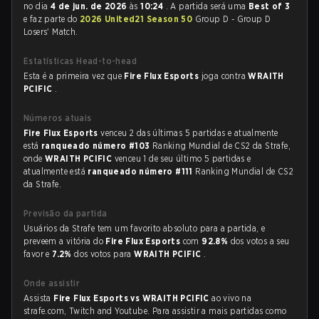
no dia
4 de jun. de 2026
às
10:24
. A partida será uma
Best of 3
e faz parte do
2026 United21 Season 50
Group D - Group D
Losers' Match.
Estatísticas Head-to-head
Esta é a primeira vez que
Fire Flux Esports
joga contra
WRAITH
PCIFIC
.
Números atuais
Fire Flux Esports
venceu 2 das últimas 5 partidas e atualmente
está
ranqueado número #103
Ranking Mundial de CS2 da Strafe,
onde
WRAITH PCIFIC
venceu 1 de seu último 5 partidas e
atualmente está
ranqueado número #111
Ranking Mundial de CS2
da Strafe.
Previsão da partida
Usuários da Strafe tem um favorito absoluto para a partida, e
preveem a vitória do
Fire Flux Esports
com
92.8%
dos votos a seu
favor e
7.2%
dos votos para
WRAITH PCIFIC
.
Onde assistir
Assista
Fire Flux Esports vs WRAITH PCIFIC
ao vivo na
strafe.com, Twitch and Youtube. Para assistir a mais partidas como