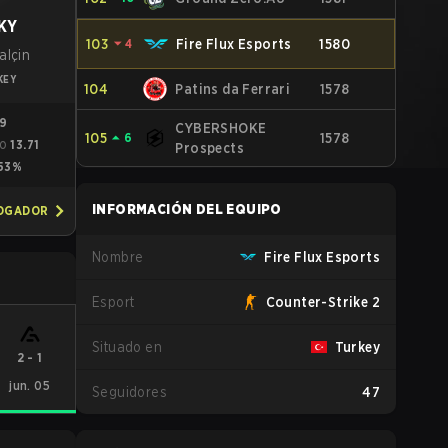
KY
103
⏷
4
Fire Flux Esports
1580
alçin
KEY
104
Patins da Ferrari
1578
09
CYBERSHOKE
105
⏶
6
1578
13.71
GO
Prospects
53%
INFORMACIÓN DEL EQUIPO
JOGADOR
Nombre
Fire Flux Esports
Esport
Counter-Strike 2
Situado en
Turkey
2
-
1
jun. 05
Seguidores
47