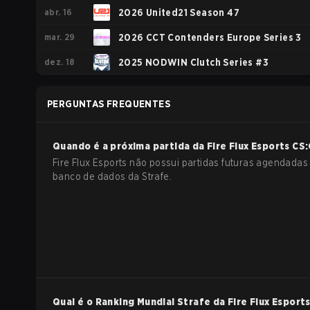
abr. 16
Season 4
2026 United21 Season 47
mar. 29
2026 CCT Contenders Europe Series 3
dez. 18
2025 NODWIN Clutch Series #3
PERGUNTAS FREQUENTES
Quando é a próxima partida da
Fire Flux Esports
CS
Fire Flux Esports não possui partidas futuras agendadas
banco de dados da Strafe.
Qual é o Ranking Mundial Strafe da
Fire Flux Esport