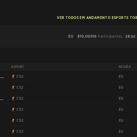
VER TODOS EM ANDAMENTO ESPORTS TO
EU
$10,000
16
Participantes
28 jul.
ESPORT
REGIÃO
EU
:
CS2
EU
CS2
EU
n
CS2
EU
CS2
EU
CS2
EU
CS2