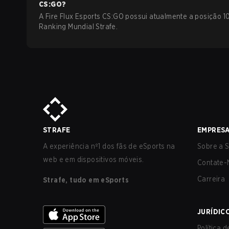
CS:GO
?
A Fire Flux Esports CS:GO possui atualmente a posição 1
Ranking Mundial Strafe.
STRAFE
EMPRES
A experiência nº1 dos fãs de eSports na
Sobre a S
web e em dispositivos móveis.
Contate-
Carreira
Strafe, tudo em eSports
JURÍDIC
Política 