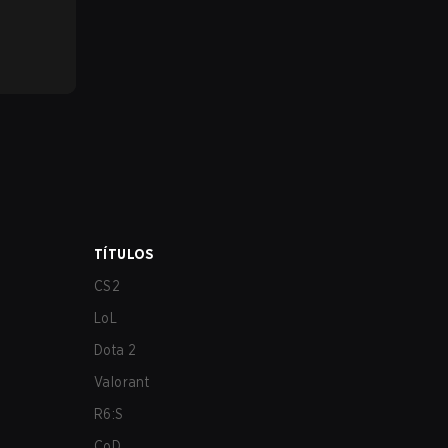
TÍTULOS
CS2
LoL
Dota 2
Valorant
R6:S
CoD