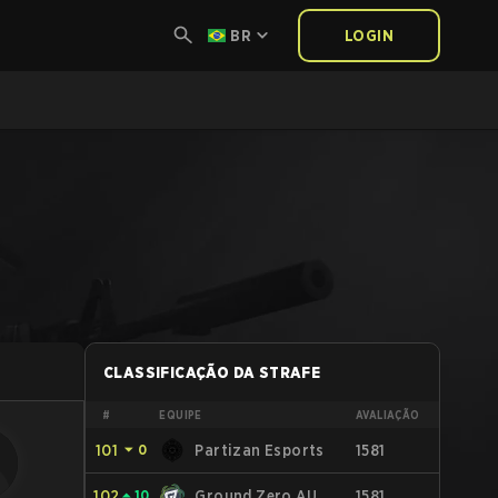
BR
LOGIN
CLASSIFICAÇÃO DA STRAFE
#
EQUIPE
AVALIAÇÃO
101
⏷
0
Partizan Esports
1581
102
⏶
10
Ground Zero.AU
1581