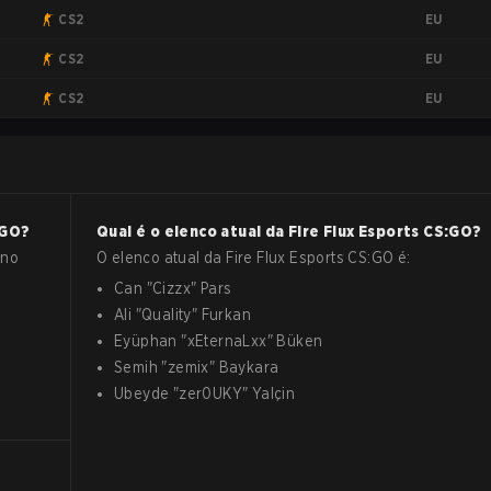
EU
CS2
EU
CS2
EU
CS2
:GO
?
Qual é o elenco atual da
Fire Flux Esports
CS:GO
?
 no
O elenco atual da
Fire Flux Esports
CS:GO
é:
Can
"
Cizzx
"
Pars
Ali
"
Quality
"
Furkan
Eyüphan
"
xEternaLxx
"
Büken
Semih
"
zemix
"
Baykara
Ubeyde
"
zer0UKY
"
Yalçin
s