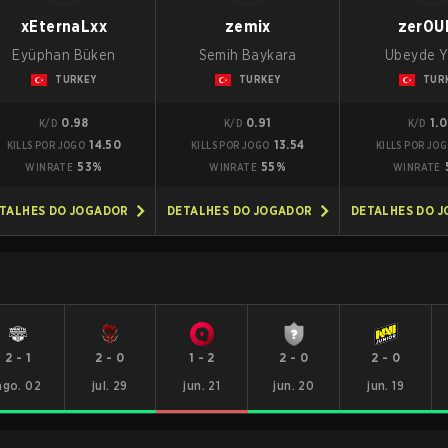
xEternaLxx
zemix
zer0U
Eyüphan Büken
Semih Baykara
Ubeyde Y
TURKEY
TURKEY
TUR
0.98
0.91
1.
K/D
K/D
K/D
14.50
13.54
KILLS POR JOGO
KILLS POR JOGO
KILLS POR JO
53%
55%
WINRATE
WINRATE
WINRATE
TALHES DO JOGADOR
DETALHES DO JOGADOR
DETALHES DO 
2
-
1
2
-
0
1
-
2
2
-
0
2
-
0
ago. 02
jul. 29
jun. 21
jun. 20
jun. 19