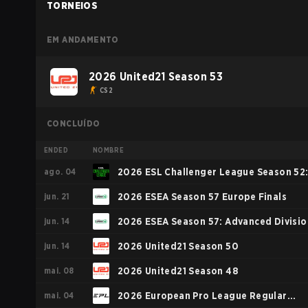
TORNEIOS
EM ANDAMENTO
2026 United21 Season 53
CS2
CONCLUÍDO
ENDED
NOMBRE
ago. 04
2026 ESL Challenger League Season 52
jun. 21
Europe - Cup #2
2026 ESEA Season 57 Europe Finals
jun. 14
2026 ESEA Season 57: Advanced Divisio
jun. 14
- Europe
2026 United21 Season 50
mai. 08
2026 United21 Season 48
mai. 04
2026 European Pro League Regular