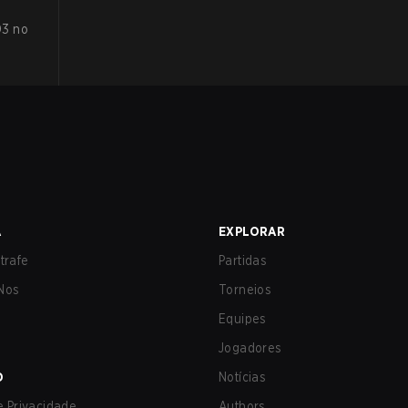
03 no
A
EXPLORAR
trafe
Partidas
Nos
Torneios
Equipes
Jogadores
O
Notícias
de Privacidade
Authors