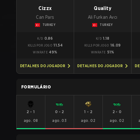
Cizzx
Quality
Can Pars
Ali Furkan Avcı
TURKEY
TURKEY
0.86
1.18
K/D
K/D
11.54
16.09
KILLS POR JOGO
KILLS POR JOGO
49%
51%
WINRATE
WINRATE
DETALHES DO JOGADOR
DETALHES DO JOGADOR
DE
FORMULÁRIO
2
-
1
0
-
2
1
-
2
2
-
0
ago. 08
ago. 03
ago. 02
ago. 02