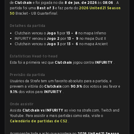
de
Clutchain
e foi jogada no dia
8 de jun. de 2026
às
08:06
. A
partida foi uma
Best of 3
e faz parte do
2026 United21 Season
50
Bracket - UB Quarterfinal.
Detalhes da partida
Clutchain venceu o
Jogo 1
por
13 - 8
no mapa Inferno
INFURITY venceu o
Jogo 2
por
13 - 9
no mapa Dust II
Clutchain venceu o
Jogo 3
por
13 - 6
no mapa Ancient
Estatísticas Head-to-head
Esta foi a primeira vez que
Clutchain
jogou contra
INFURITY
.
Previsão da partida
Usuários da Strafe tem um favorito absoluto para a partida, e
preveem a vitória do
Clutchain
com
90.9%
dos votos a seu favor e
9.1%
dos votos para
INFURITY
.
Onde assistir
Assista
Clutchain vs INFURITY
ao vivo na strafe.com, Twitch and
Youtube. Para assistir a mais partidas como esta, visite o
Calendário de partidas de CS2
.
Acompanhe toda a ação que acontece no
2026 United21 Season