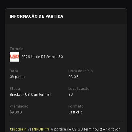
INFORMAÇÃO DE PARTIDA
Torneio
2026 United21 Season 50
Data
Hora de início
08 junho
08:06
Etapa
Localização
Bracket - UB Quarterfinal
EU
Premiação
Formato
$
9000
Best of 3
Clutchain
vs
INFURITY
A partida de CS:GO terminou
2 - 1
a favor