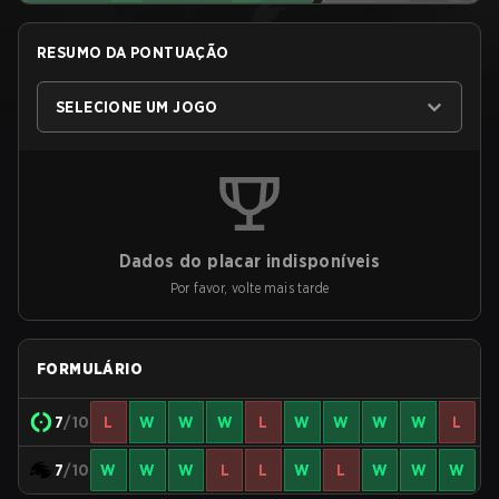
RESUMO DA PONTUAÇÃO
SELECIONE UM JOGO
Dados do placar indisponíveis
Por favor, volte mais tarde
FORMULÁRIO
7
/10
L
W
W
W
L
W
W
W
W
L
7
/10
W
W
W
L
L
W
L
W
W
W