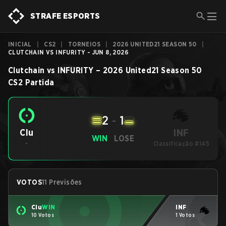
STRAFE ESPORTS
INICIAL
|
CS2
|
TORNEIOS
|
2026 UNITED21 SEASON 50
|
CLUTCHAIN VS INFURITY - JUN 8, 2026
Clutchain
vs
INFURITY
–
2026 United21 Season 50
CS2
Partida
2
-
1
INF
Clu
WIN
LOSE
-
Classificação #145
VOTOS
11 Previsões
Clu
WIN
INF
10 Votos
1 Votos