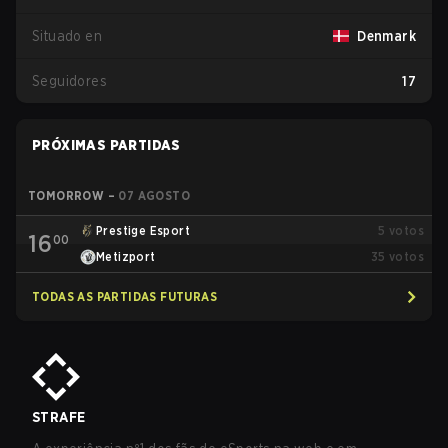
Situado en
Denmark
Seguidores
17
PRÓXIMAS PARTIDAS
TOMORROW
–
07 AGOSTO
Prestige Esport
5
votos
16
00
Metizport
35
votos
TODAS AS PARTIDAS FUTURAS
STRAFE