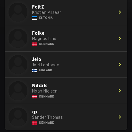
FejtZ
Kristjan Allsaar
ESTONIA
Folke
Magnus Lind
DENMARK
Jelo
Joel Lentonen
FINLAND
N4xx1s
Noah Nielsen
DENMARK
qx
Sander Thomas
DENMARK