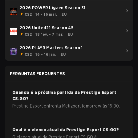
2026 POWER Ligaen Season 31
CS2
14 – 16 mar.
EU
2026 United21 Season 45
CS2
18 fev. – 7 mar.
EU
2026 PLAYR Masters Season 1
CS2
16 – 16 jan.
EU
PERGUNTAS FREQUENTES
Quando é a próxima partida da
Prestige Esport
CS:GO
?
Prestige Esport enfrenta Metizport tomorrow às 16:00.
Qual é o elenco atual da
Prestige Esport
CS:GO
?
O elenco atual da
Prestige Esport
CS:GO
é: