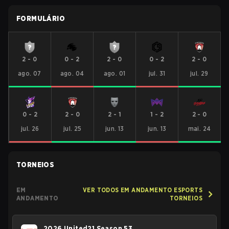
FORMULÁRIO
2
-
0
0
-
2
2
-
0
0
-
2
2
-
0
ago. 07
ago. 04
ago. 01
jul. 31
jul. 29
0
-
2
2
-
0
2
-
1
1
-
2
2
-
0
jul. 26
jul. 25
jun. 13
jun. 13
mai. 24
TORNEIOS
EM
VER TODOS EM ANDAMENTO ESPORTS
ANDAMENTO
TORNEIOS
2026 United21 Season 53