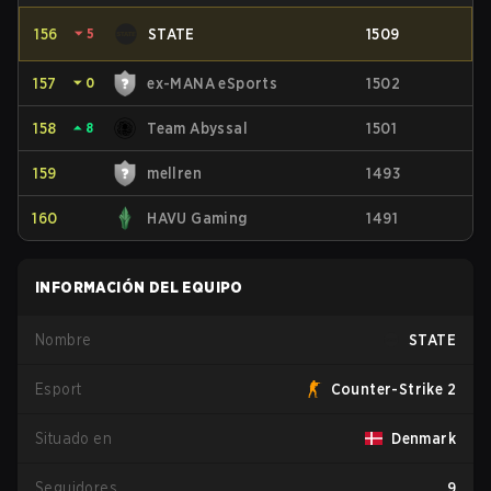
156
⏷
5
STATE
1509
157
⏷
0
ex-MANA eSports
1502
158
⏶
8
Team Abyssal
1501
159
mellren
1493
160
HAVU Gaming
1491
INFORMACIÓN DEL EQUIPO
Nombre
STATE
Esport
Counter-Strike 2
Situado en
Denmark
Seguidores
9