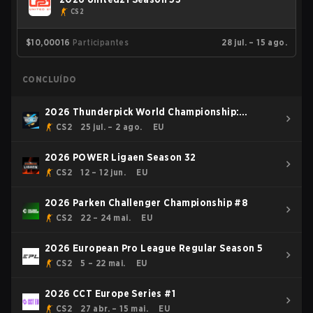
CS2
$10,000
16
Participantes
28 jul. – 15 ago.
CONCLUÍDO
2026 Thunderpick World Championship:
European Series #2
CS2
25 jul. – 2 ago.
EU
2026 POWER Ligaen Season 32
CS2
12 – 12 jun.
EU
2026 Parken Challenger Championship #8
CS2
22 – 24 mai.
EU
2026 European Pro League Regular Season 5
CS2
5 – 22 mai.
EU
2026 CCT Europe Series #1
CS2
27 abr. – 15 mai.
EU