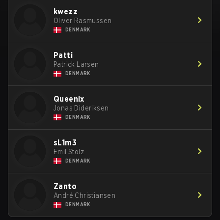
kwezz
Oliver Rasmussen
DENMARK
Patti
Patrick Larsen
DENMARK
Queenix
Jonas Dideriksen
DENMARK
sL1m3
Emil Stolz
DENMARK
Zanto
André Christiansen
DENMARK