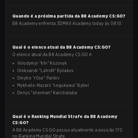
Quando é a próxima partida da
B8 Academy
CS:GO
?
B8 Academy enfrenta 3DMAX Academy today às 08:10.
Qual é o elenco atual da
B8 Academy
CS:GO
?
O elenco atual da
B8 Academy
CS:GO
é:
Volodymyr
"
k1n
"
Kozovyk
Oleksandr
"
La1roN
"
Byliakov
Dmytro
"
r0se
"
Pankiv
Mykhailo-Nazarii
"
segukawa
"
Bybel
Denys
"
sherman
"
Kanchalaba
Qual é o Ranking Mundial Strafe da
B8 Academy
CS:GO
?
A B8 Academy CS:GO possui atualmente a posição 170
no Ranking Mundial Strafe.