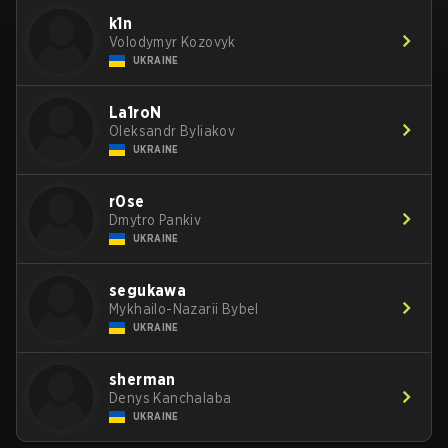
k1n
Volodymyr Kozovyk
UKRAINE
La1roN
Oleksandr Byliakov
UKRAINE
r0se
Dmytro Pankiv
UKRAINE
segukawa
Mykhailo-Nazarii Bybel
UKRAINE
sherman
Denys Kanchalaba
UKRAINE