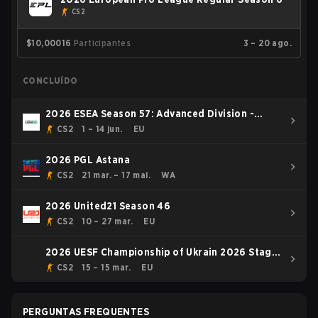
CS2
$10,000
16
Participantes
3 – 20 ago.
CONCLUÍDO
2026 ESEA Season 57: Advanced Division -
Europe
CS2
1 – 14 jun.
EU
2026 PGL Astana
CS2
21 mar. – 17 mai.
WA
2026 United21 Season 46
CS2
10 – 27 mar.
EU
2026 UESF Championship of Ukrain 2026 Stage
1
CS2
15 – 15 mar.
EU
PERGUNTAS FREQUENTES