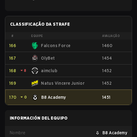
CLASSIFICAÇÃO DA STRAFE
#
EQUIPE
AVALIAÇÃO
166
Falcons Force
1460
167
OlyBet
1454
168
⏷
8
aimclub
1452
169
Natus Vincere Junior
1452
170
⏷
0
B8 Academy
1451
INFORMACIÓN DEL EQUIPO
Nombre
B8 Academy