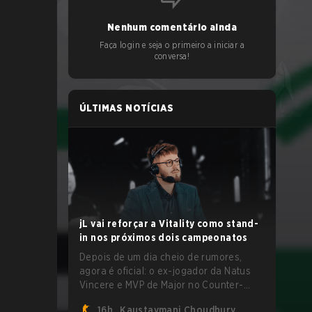
Nenhum comentário ainda
Faça login e seja o primeiro a iniciar a
conversa!
ÚLTIMAS NOTÍCIAS
jL vai reforçar a Vitality como stand-
in nos próximos dois campeonatos
Depois de um dia cheio de rumores,
agora é oficial: o ex-jogador da Natus
Vincere e MVP de Major no Counter-
Strike 2, Justinas "jL" Lekavičius, vai
16h
Kaustavmani Choudhury