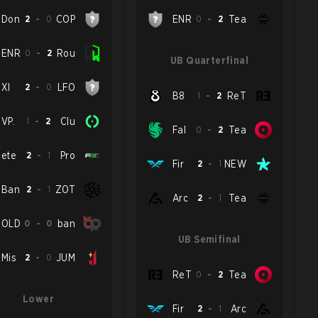
Don
2
-
0
COP
ENR
0
-
2
Tea
ENR
0
-
2
Rou
UB Quarterfinal
XI
2
-
0
LFO
B8
1
-
2
ReT
VP.
1
-
2
Clu
Fal
0
-
2
Tea
ete
2
-
1
Pro
Fir
2
-
1
NEW
Ban
2
-
1
ZOT
Arc
2
-
1
Tea
OLD
0
-
0
ban
UB Semifinal
Mis
2
-
0
JUM
ReT
0
-
2
Tea
Lower
Fir
2
-
1
Arc