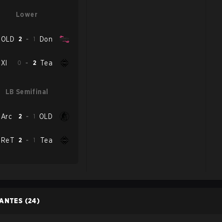
Lower
OLD
2
-
1
Don
XI
0
-
2
Tea
LB Semifinal
Arc
2
-
1
OLD
ReT
2
-
1
Tea
PANTES
(24)