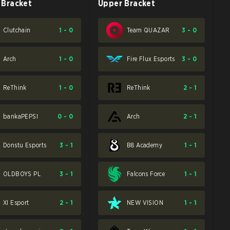
 Bracket
Upper Bracket
Clutchain
1
-
0
Team QUAZAR
3
-
0
Arch
1
-
0
Fire Flux Esports
3
-
0
ReThink
1
-
0
ReThink
2
-
1
bankaPEPSI
0
-
0
Arch
2
-
1
Donstu Esports
3
-
1
B8 Academy
1
-
1
OLDBOYS PL
3
-
1
Falcons Force
1
-
1
XI Esport
2
-
1
NEW VISION
1
-
1