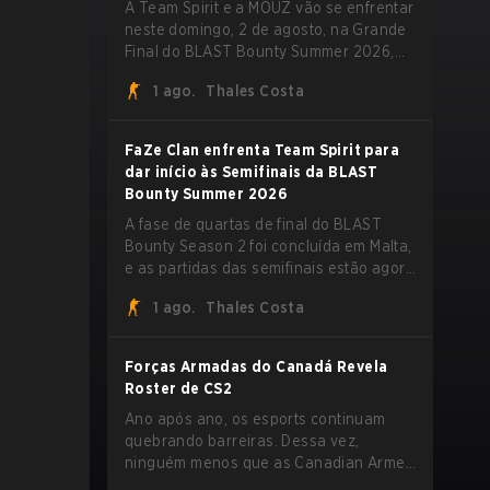
A Team Spirit e a MOUZ vão se enfrentar
neste domingo, 2 de agosto, na Grande
Final do BLAST Bounty Summer 2026,
em Attard, Malta, fechando um torneio
1 ago.
Thales Costa
que já entregou várias surpresas pelo
caminho.
FaZe Clan enfrenta Team Spirit para
dar início às Semifinais da BLAST
Bounty Summer 2026
A fase de quartas de final do BLAST
Bounty Season 2 foi concluída em Malta,
e as partidas das semifinais estão agora
definidas para sábado, 1º de agosto.
1 ago.
Thales Costa
FaZe Clan, Team Spirit, Astralis e MOUZ
são os quatro sobreviventes ainda
lutando pelo troféu, enquanto paiN
Forças Armadas do Canadá Revela
Gaming se tornou a última equipe
Roster de CS2
eliminada da chave.
Ano após ano, os esports continuam
quebrando barreiras. Dessa vez,
ninguém menos que as Canadian Armed
Forces (Forças Armadas do Canadá)