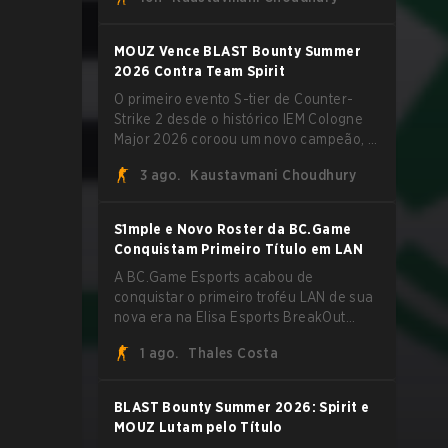
vestir a camisa da Team Vitality na
BLAST Open Porto e na PGL Masters
Bucharest.
MOUZ Vence BLAST Bounty Summer
2026 Contra Team Spirit
O primeiro evento S-tier de Counter-
Strike 2 desde o histórico IEM Cologne
Major 2026 coroou um novo campeão, e
é um nome familiar vestindo uma forma
3 ago.
Kaustavmani Choudhury
desconhecida. MOUZ, recém-saído de
roster moves e role shuffles, avançou
pela Team Spirit em uma série
S1mple e Novo Roster da BC.Game
dominante por 3-1 para erguer o troféu
Conquistam Primeiro Título em LAN
do BLAST Bounty Summer 2026.
A BC.Game Esports acabou de
conquistar o primeiro troféu LAN de sua
nova era na Elisa Esports BreakOut
Series 1, e isso veio contra uma
1 ago.
Thales Costa
oposição forte. O roster revigorado
passou por cima da competição,
encerrando a campanha com cinco
BLAST Bounty Summer 2026: Spirit e
vitórias seguidas e uma varrida limpa de
MOUZ Lutam pelo Título
2-0 na final.