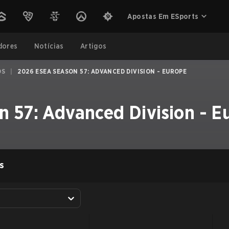
Apostas Em ESports
dores
Notícias
Artigos
OS
|
2026 ESEA SEASON 57: ADVANCED DIVISION - EUROPE
 57: Advanced Division - E
S