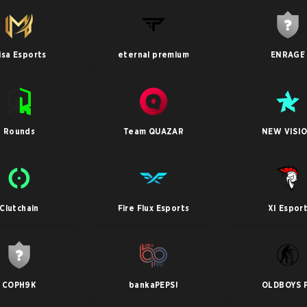
isa Esports
eternal premium
ENRAGE
Rounds
Team QUAZAR
NEW VISI
Clutchain
Fire Flux Esports
XI Espor
COPH9K
bankaPEPSI
OLDBOYS 