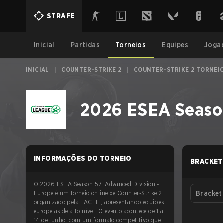
STRAFE
Inicial
Partidas
Torneios
Equipes
Joga
INICIAL
|
COUNTER-STRIKE 2
|
COUNTER-STRIKE 2 TORNEI
2026 ESEA Season
INFORMAÇÕES DO TORNEIO
BRACKET
O 2026 ESEA Season 57: Advanced Division -
Europe é um torneio online de Counter-Strike 2
Bracket
organizado pela FACEIT, apresentando equipes
europeias de alto nível. O evento acontece de 1 a
14 de junho, com um formato competitivo que