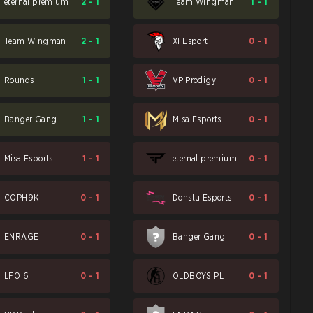
eternal premium
2
-
1
Team Wingman
1
-
1
Team Wingman
2
-
1
XI Esport
0
-
1
Rounds
1
-
1
VP.Prodigy
0
-
1
Banger Gang
1
-
1
Misa Esports
0
-
1
Misa Esports
1
-
1
eternal premium
0
-
1
COPH9K
0
-
1
Donstu Esports
0
-
1
ENRAGE
0
-
1
Banger Gang
0
-
1
LFO 6
0
-
1
OLDBOYS PL
0
-
1