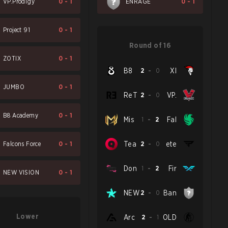
VP.Prodigy
0
-
1
ENRAGE
0
-
1
Project 91
0
-
1
Round of 16
ZOTIX
0
-
1
B8
2
-
0
XI
JUMBO
0
-
1
ReT
2
-
0
VP.
B8 Academy
0
-
1
Mis
1
-
2
Fal
Falcons Force
0
-
1
Tea
2
-
0
ete
Don
1
-
2
Fir
NEW VISION
0
-
1
NEW
2
-
0
Ban
Lower
Arc
2
-
1
OLD