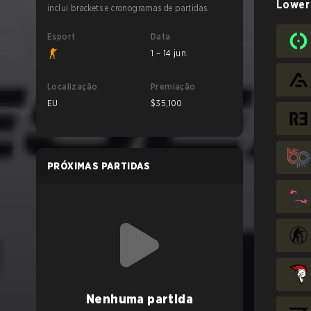
Lower
inclui brackets e cronogramas de partidas.
Esport
Data
1 – 14 jun.
Localização
Premiação
EU
$35,100
PRÓXIMAS PARTIDAS
Nenhuma partida