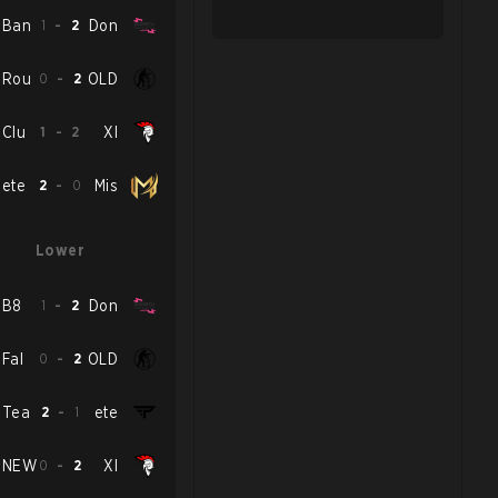
Ban
1
-
2
Don
Rou
0
-
2
OLD
Clu
1
-
2
XI
ete
2
-
0
Mis
Lower
B8
1
-
2
Don
Fal
0
-
2
OLD
Tea
2
-
1
ete
NEW
0
-
2
XI