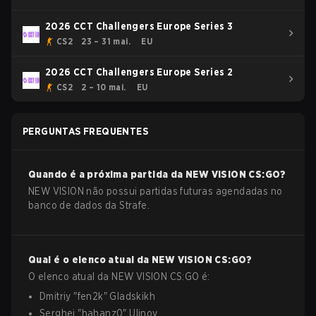
2026 CCT Challengers Europe Series 3
CS2
23 – 31 mai.
EU
2026 CCT Challengers Europe Series 2
CS2
2 – 10 mai.
EU
PERGUNTAS FREQUENTES
Quando é a próxima partida da
NEW VISION
CS:GO
?
NEW VISION não possui partidas futuras agendadas no
banco de dados da Strafe.
Qual é o elenco atual da
NEW VISION
CS:GO
?
O elenco atual da
NEW VISION
CS:GO
é:
Dmitriy
"
fen2k
"
Gladskikh
Serghei
"
hahanz0
"
Ulinov