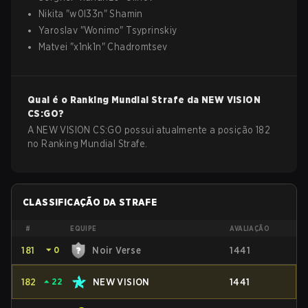
Nikita
"
w0l33n
"
Shamin
Yaroslav
"
Wonimo
"
Tsyprinskiy
Matvei
"
x1nk1n
"
Chadromtsev
Qual é o Ranking Mundial Strafe da
NEW VISION
CS:GO
?
A NEW VISION CS:GO possui atualmente a posição 182
no Ranking Mundial Strafe.
CLASSIFICAÇÃO DA STRAFE
#
EQUIPE
AVALIAÇÃO
181
⏷
0
Noir Verse
1441
182
⏶
22
NEW VISION
1441