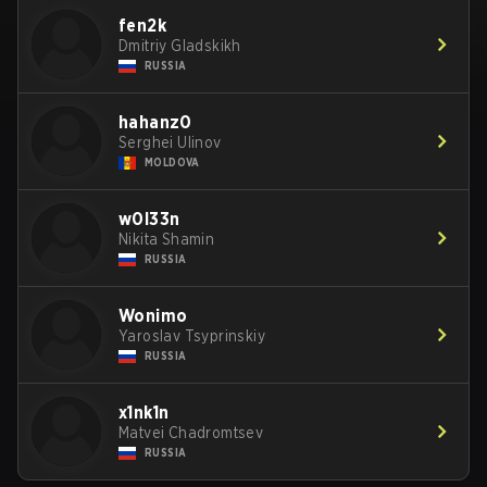
fen2k
Dmitriy Gladskikh
RUSSIA
hahanz0
Serghei Ulinov
MOLDOVA
w0l33n
Nikita Shamin
RUSSIA
Wonimo
Yaroslav Tsyprinskiy
RUSSIA
x1nk1n
Matvei Chadromtsev
RUSSIA