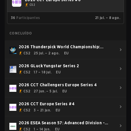
CS2
36
Participantes
21 jul. – 8 ago.
CONCLUÍDO
2026 Thunderpick World Championship:
European Series #2
CS2
25 jul. – 2 ago.
EU
2026 GLuck Yungstar Series 2
CS2
17 – 18 jul.
EU
2026 CCT Challengers Europe Series 4
CS2
27 jun. – 5 jul.
EU
2026 CCT Europe Series #4
CS2
3 – 21 jun.
EU
2026 ESEA Season 57: Advanced Division -
Europe
CS2
1 – 14 jun.
EU