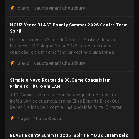
Team Vitality na BLAST Open Porto e na PGL Masters
5 ago.
Kaustavmani Choudhury
Bucharest.
MOUZ Vence BLAST Bounty Summer 2026 Contra Team
Spirit
O primeiro evento S-tier de Counter-Strike 2 desde o
histórico IEM Cologne Major 2026 coroou um novo
campeão, e é um nome familiar vestindo uma forma
desconhecida. MOUZ, recém-saído de roster moves e role
3 ago.
Kaustavmani Choudhury
shuffles, avançou pela Team Spirit em uma série
dominante por 3-1 para erguer o troféu do BLAST Bounty
Summer 2026.
S1mple e Novo Roster da BC.Game Conquistam
Primeiro Título em LAN
A BC.Game Esports acabou de conquistar o primeiro
troféu LAN de sua nova era na Elisa Esports BreakOut
Series 1, e isso veio contra uma oposição forte. O roster
revigorado passou por cima da competição, encerrando a
1 ago.
Thales Costa
campanha com cinco vitórias seguidas e uma varrida
limpa de 2-0 na final.
BLAST Bounty Summer 2026: Spirit e MOUZ Lutam pelo