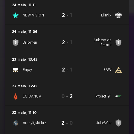
24 maio
,
11:11
2
-
1
NEW VISION
Lilmix
24 maio
,
11:06
Subtop de
2
-
1
Dripmen
France
23 maio
,
13:45
2
-
1
Enjoy
SAW
23 maio
,
13:45
0
-
2
EC BANGA
Project 91
23 maio
,
11:10
2
-
0
brazylijski luz
Julie&Cie