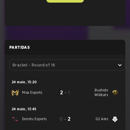
PARTIDAS
Bracket - Round of 16
24 maio
,
15:20
Bushido
2
-
1
Misa Esports
Wildcats
24 maio
,
13:45
0
-
2
Donstu Esports
G2 Ares