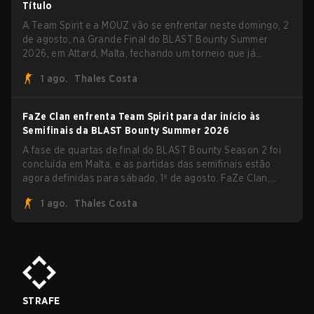
Título
A Team Spirit e a MOUZ vão se enfrentar neste domingo, 2
de agosto, na Grande Final do BLAST Bounty Summer
2026, em Attard, Malta, fechando um torneio que já
entregou várias surpresas pelo caminho.
1 ago.
Thales Costa
FaZe Clan enfrenta Team Spirit para dar início às
Semifinais da BLAST Bounty Summer 2026
A fase de quartas de final do BLAST Bounty Season 2 foi
concluída em Malta, e as partidas das semifinais estão
agora definidas para sábado, 1º de agosto. FaZe Clan,
Team Spirit, Astralis e MOUZ são os quatro sobreviventes
1 ago.
Thales Costa
ainda lutando pelo troféu, enquanto paiN Gaming se
tornou a última equipe eliminada da chave.
STRAFE