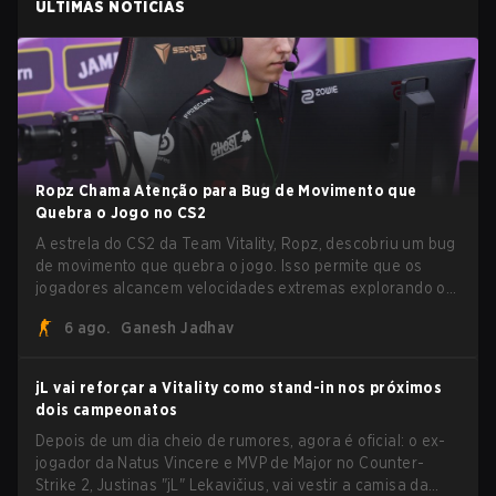
ÚLTIMAS NOTÍCIAS
Ropz Chama Atenção para Bug de Movimento que
Quebra o Jogo no CS2
A estrela do CS2 da Team Vitality, Ropz, descobriu um bug
de movimento que quebra o jogo. Isso permite que os
jogadores alcancem velocidades extremas explorando o
sistema subtick.
6 ago.
Ganesh Jadhav
jL vai reforçar a Vitality como stand-in nos próximos
dois campeonatos
Depois de um dia cheio de rumores, agora é oficial: o ex-
jogador da Natus Vincere e MVP de Major no Counter-
Strike 2, Justinas "jL" Lekavičius, vai vestir a camisa da