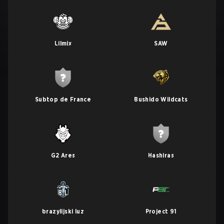
Lilmix
SAW
Subtop de France
Bushido Wildcats
G2 Ares
Hashiras
brazylijski luz
Project 91