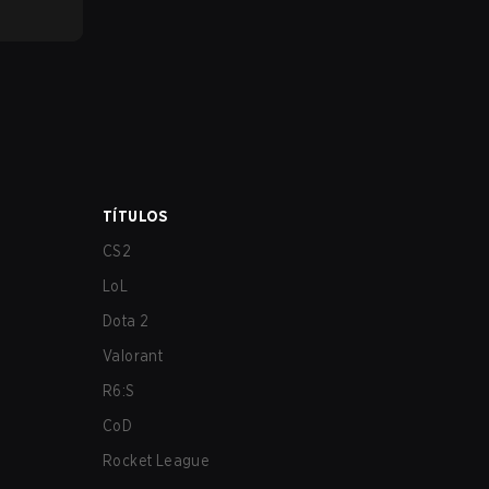
TÍTULOS
CS2
LoL
Dota 2
Valorant
R6:S
CoD
Rocket League