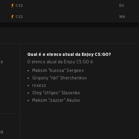
EU
CS2
WA
CS2
Qual é o elenco atual da
Enjoy
CS:GO
?
de
O elenco atual da
Enjoy
CS:GO
é:
Maksim
"
kurosa
"
Sergeev
Grigoriy
"
nbl
"
Sherchenkov
roxesz
Oleg
"
sh1geo
"
Stasenko
Maksim
"
zazzer
"
Akulov
ng