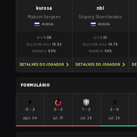
kurosa
nbl
Maksim Sergeev
Grigoriy Sherchenkov
RUSSIA
RUSSIA
1.08
1.01
K/D
K/D
16.52
14.79
KILLS POR JOGO
KILLS POR JOGO
65%
54%
WINRATE
WINRATE
DETALHES DO JOGADOR
DETALHES DO JOGADOR
DE
FORMULÁRIO
0
-
2
0
-
2
1
-
2
2
-
0
ago. 04
jul. 31
jul. 28
jul. 26