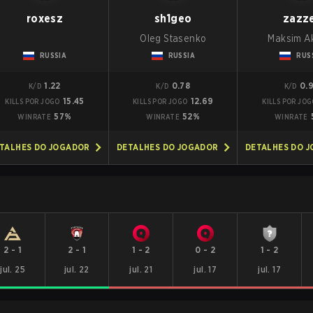
roxesz
sh1geo
zazz
Oleg Stasenko
Maksim A
RUSSIA
RUSSIA
RUS
1.22
0.78
0.
K/D
K/D
K/D
15.45
12.69
KILLS POR JOGO
KILLS POR JOGO
KILLS POR JO
57%
52%
WINRATE
WINRATE
WINRATE
TALHES DO JOGADOR
DETALHES DO JOGADOR
DETALHES DO 
2
-
1
2
-
1
1
-
2
0
-
2
1
-
2
jul. 25
jul. 22
jul. 21
jul. 17
jul. 17