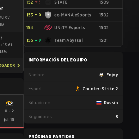
152
⏷
5
STATE
1509
er
153
⏷
0
ex-MANA eSports
1502
kulov
SIA
154
UNiTY Esports
1502
93
155
⏶
8
Team Abyssal
1501
13.61
GO
58%
INFORMACIÓN DEL EQUIPO
JOGADOR
Nombre
Enjoy
Esport
Counter-Strike 2
Situado en
Russia
0
-
2
Seguidores
8
jul. 15
PRÓXIMAS PARTIDAS