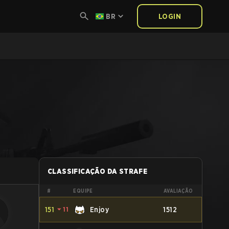
BR
LOGIN
CLASSIFICAÇÃO DA STRAFE
#
EQUIPE
AVALIAÇÃO
151
⏷
11
Enjoy
1512