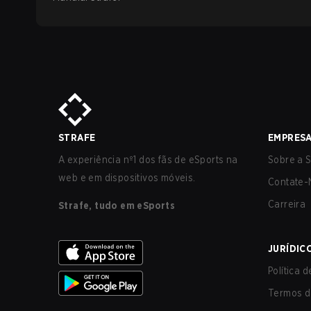
STRAFE
EMPRES
A experiência nº1 dos fãs de eSports na
Sobre a S
web e em dispositivos móveis.
Contate-
Carreira
Strafe, tudo em eSports
JURÍDIC
Política 
Termos d