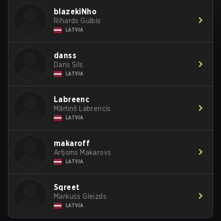
blazekiNho
Rihards Gulbis
LATVIA
danss
Dans Sils
LATVIA
Labreenc
Mārtiņš Labrencis
LATVIA
makaroff
Artjoms Makarovs
LATVIA
Sqreet
Markuss Gleizds
LATVIA