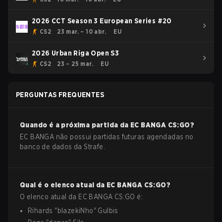
2026 CCT Season 3 European Series #20
CS2
23 mar. – 10 abr.
EU
2026 Urban Riga Open S3
CS2
23 – 25 mar.
EU
PERGUNTAS FREQUENTES
Quando é a próxima partida da
EC BANGA
CS:GO
?
EC BANGA não possui partidas futuras agendadas no
banco de dados da Strafe.
Qual é o elenco atual da
EC BANGA
CS:GO
?
O elenco atual da
EC BANGA
CS:GO
é:
Rihards
"
blazekiNho
"
Gulbis