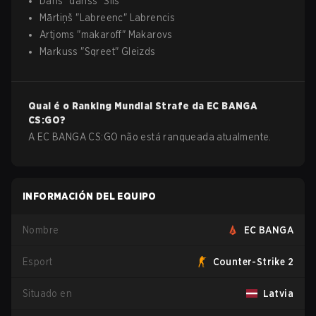
Dans
"
danss
"
Sils
Mārtiņš
"
Labreenc
"
Labrencis
Artjoms
"
makaroff
"
Makarovs
Markuss
"
Sqreet
"
Gleizds
Qual é o Ranking Mundial Strafe da
EC BANGA
CS:GO
?
A EC BANGA CS:GO não está ranqueada atualmente.
INFORMACIÓN DEL EQUIPO
Nombre
EC BANGA
Esport
Counter-Strike 2
Situado en
Latvia