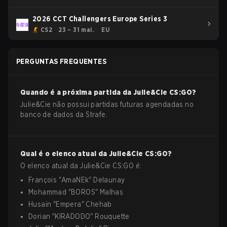
2026 CCT Challengers Europe Series 3
CS2
23 – 31 mai.
EU
PERGUNTAS FREQUENTES
Quando é a próxima partida da
Julie&Cie
CS:GO
?
Julie&Cie não possui partidas futuras agendadas no
banco de dados da Strafe.
Qual é o elenco atual da
Julie&Cie
CS:GO
?
O elenco atual da
Julie&Cie
CS:GO
é:
François
"
AmaNEk
"
Delaunay
Mohammad
"
BOROS
"
Malhas
Husain
"
Empera
"
Chehab
Dorian
"
KIRADODO
"
Rouquette