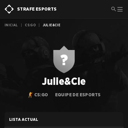
STRAFE ESPORTS
INICIAL
|
CS:GO
|
JULIE&CIE
Julie&Cie
CS:GO
EQUIPE DE ESPORTS
LISTA ACTUAL