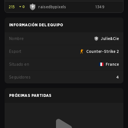
215
⏷
0
raisedbypixels
1349
INFORMACIÓN DEL EQUIPO
Nombre
Julie&Cie
Esport
Counter-Strike 2
Situado en
France
Seguidores
4
PRÓXIMAS PARTIDAS