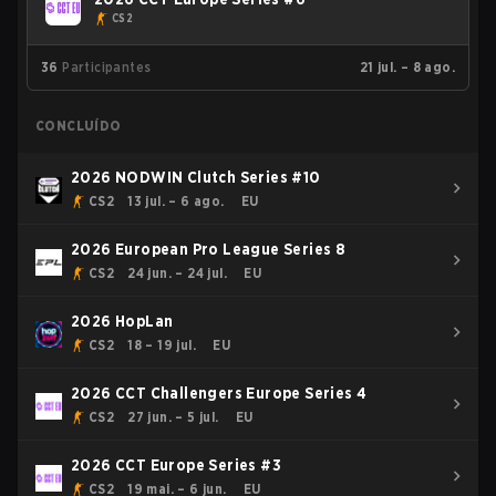
CS2
36
Participantes
21 jul. – 8 ago.
CONCLUÍDO
2026 NODWIN Clutch Series #10
CS2
13 jul. – 6 ago.
EU
2026 European Pro League Series 8
CS2
24 jun. – 24 jul.
EU
2026 HopLan
CS2
18 – 19 jul.
EU
2026 CCT Challengers Europe Series 4
CS2
27 jun. – 5 jul.
EU
2026 CCT Europe Series #3
CS2
19 mai. – 6 jun.
EU