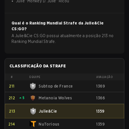
Julie
"
Monkey D. Julie
"
Ricou
Qual é o Ranking Mundial Strafe da
Julie&Cie
CS:GO
?
A Julie&Cie CS:GO possui atualmente a posição 213 no
Ranking Mundial Strafe.
CLASSIFICAÇÃO DA STRAFE
#
EQUIPE
AVALIAÇÃO
211
Subtop de France
1369
212
⏶
5
Metanoia Wolves
1366
213
Julie&Cie
1359
214
NuTorious
1359