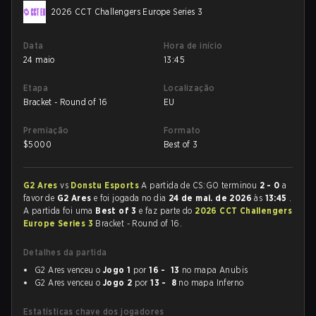
2026 CCT Challengers Europe Series 3
Data
Hora de início
24 maio
13:45
Etapa
Localização
Bracket - Round of 16
EU
Premiação
Formato
$
5000
Best of 3
G2 Ares
vs
Donstu Esports
A partida de CS:GO terminou
2 - 0
a
favor de
G2 Ares
e foi jogada no dia
24 de mai. de 2026
às
13:45
.
A partida foi uma
Best of 3
e faz parte do
2026 CCT Challengers
Europe Series 3
Bracket - Round of 16.
Detalhes da partida
G2 Ares venceu o
Jogo 1
por
16 - 13
no mapa Anubis
G2 Ares venceu o
Jogo 2
por
13 - 8
no mapa Inferno
Estatísticas chave dos jogadores