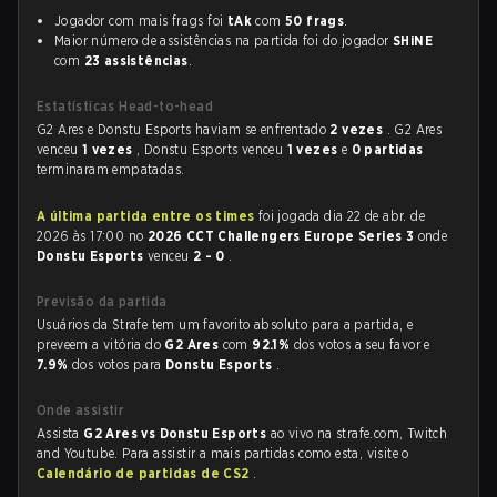
Jogador com mais frags foi
tAk
com
50 frags
.
Maior número de assistências na partida foi do jogador
SHiNE
com
23 assistências
.
Estatísticas Head-to-head
G2 Ares e Donstu Esports haviam se enfrentado
2 vezes
. G2 Ares
venceu
1 vezes
, Donstu Esports venceu
1 vezes
e
0 partidas
terminaram empatadas.
A última partida entre os times
foi jogada dia 22 de abr. de
2026 às 17:00 no
2026 CCT Challengers Europe Series 3
onde
Donstu Esports
venceu
2 - 0
.
Previsão da partida
Usuários da Strafe tem um favorito absoluto para a partida, e
preveem a vitória do
G2 Ares
com
92.1%
dos votos a seu favor e
7.9%
dos votos para
Donstu Esports
.
Onde assistir
Assista
G2 Ares vs Donstu Esports
ao vivo na strafe.com, Twitch
and Youtube. Para assistir a mais partidas como esta, visite o
Calendário de partidas de CS2
.