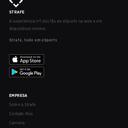
STRAFE
A experiência nº1 dos fãs de eSports na web e em
dispositivos móveis.
Strafe, tudo em eSports
EMPRESA
Sobre a Strafe
Contate-Nos
Carreira