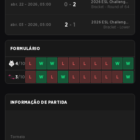
2026 ESL Challenger
0
-
2
abr. 22 - 2026, 05:00
Bracket - Round of 64
League Season 51:
Europe - Cup #4
2026 ESL Challenger
2
-
1
abr. 03 - 2026, 05:00
League Season 51:
Bracket - Lower
Europe - Cup #3
FORMULÁRIO
4
/10
L
W
W
L
L
L
L
L
W
W
3
/10
L
W
L
W
L
L
L
L
L
W
INFORMAÇÃO DE PARTIDA
Torneio