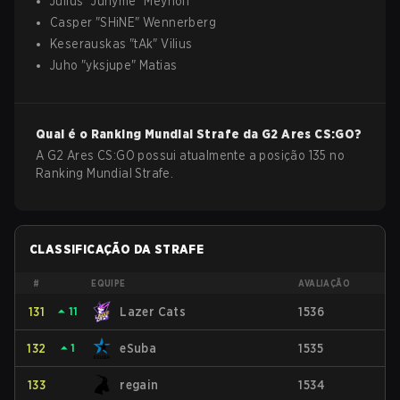
Julius
"
Junyme
"
Meyhoff
Casper
"
SHiNE
"
Wennerberg
Keserauskas
"
tAk
"
Vilius
Juho
"
yksjupe
"
Matias
Qual é o Ranking Mundial Strafe da
G2 Ares
CS:GO
?
A G2 Ares CS:GO possui atualmente a posição 135 no
Ranking Mundial Strafe.
CLASSIFICAÇÃO DA STRAFE
#
EQUIPE
AVALIAÇÃO
131
⏶
11
Lazer Cats
1536
132
⏶
1
eSuba
1535
133
regain
1534