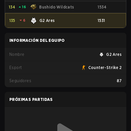
134
⏶
16
Bushido Wildcats
1534
135
⏷
6
G2 Ares
1531
INFORMACIÓN DEL EQUIPO
Nombre
G2 Ares
Esport
Counter-Strike 2
Seguidores
87
PRÓXIMAS PARTIDAS