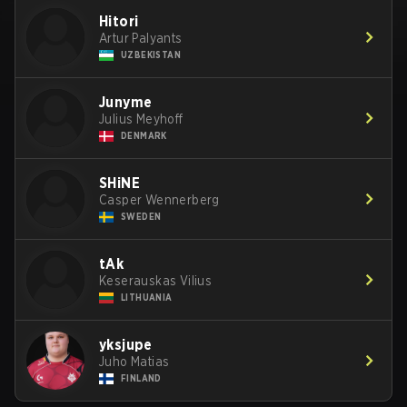
Hitori
Artur Palyants
UZBEKISTAN
Junyme
Julius Meyhoff
DENMARK
SHiNE
Casper Wennerberg
SWEDEN
tAk
Keserauskas Vilius
LITHUANIA
yksjupe
Juho Matias
FINLAND