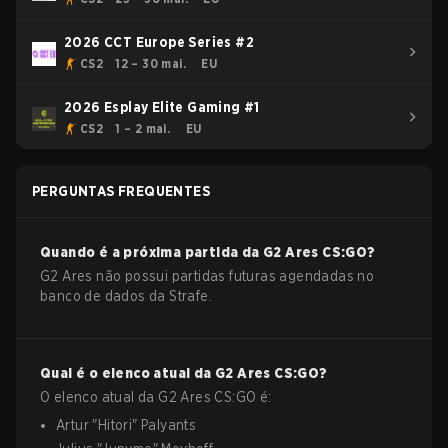
2026 CCT Europe Series #2
CS2
12 – 30 mai.
EU
2026 Esplay Elite Gaming #1
CS2
1 – 2 mai.
EU
PERGUNTAS FREQUENTES
Quando é a próxima partida da
G2 Ares
CS:GO
?
G2 Ares não possui partidas futuras agendadas no
banco de dados da Strafe.
Qual é o elenco atual da
G2 Ares
CS:GO
?
O elenco atual da
G2 Ares
CS:GO
é:
Artur
"
Hitori
"
Palyants