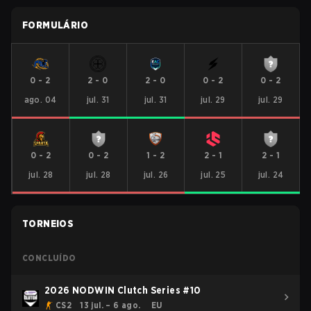
FORMULÁRIO
0
-
2
2
-
0
2
-
0
0
-
2
0
-
2
ago. 04
jul. 31
jul. 31
jul. 29
jul. 29
0
-
2
0
-
2
1
-
2
2
-
1
2
-
1
jul. 28
jul. 28
jul. 26
jul. 25
jul. 24
TORNEIOS
CONCLUÍDO
2026 NODWIN Clutch Series #10
CS2
13 jul. – 6 ago.
EU