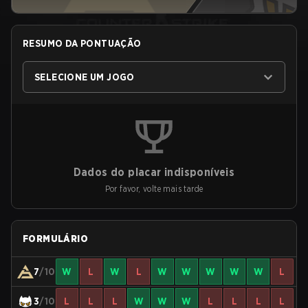
RESUMO DA PONTUAÇÃO
SELECIONE UM JOGO
Dados do placar indisponíveis
Por favor, volte mais tarde
FORMULÁRIO
7
/10
W
L
W
L
W
W
W
W
W
L
3
/10
L
L
L
W
W
W
L
L
L
L