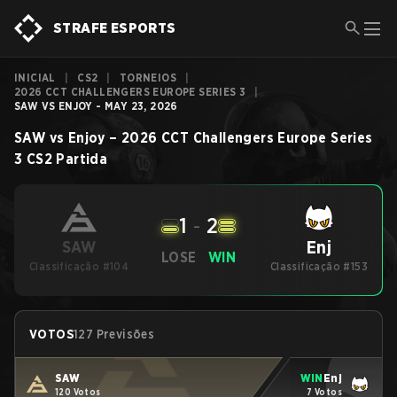
STRAFE ESPORTS
INICIAL
|
CS2
|
TORNEIOS
|
2026 CCT CHALLENGERS EUROPE SERIES 3
|
SAW VS ENJOY - MAY 23, 2026
SAW
vs
Enjoy
–
2026 CCT Challengers Europe Series
3
CS2
Partida
1
-
2
Enj
SAW
LOSE
WIN
Classificação #104
Classificação #153
VOTOS
127 Previsões
SAW
WIN
Enj
120 Votos
7 Votos