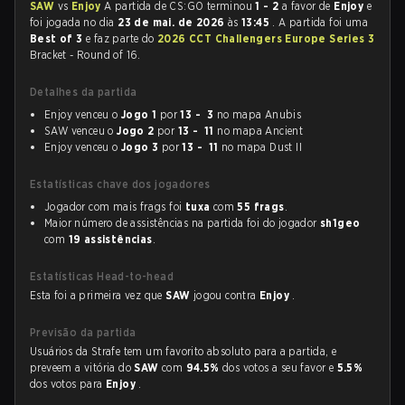
SAW
vs
Enjoy
A partida de CS:GO terminou
1 - 2
a favor de
Enjoy
e
foi jogada no dia
23 de mai. de 2026
às
13:45
. A partida foi uma
Best of 3
e faz parte do
2026 CCT Challengers Europe Series 3
Bracket - Round of 16.
Detalhes da partida
Enjoy venceu o
Jogo 1
por
13 - 3
no mapa Anubis
SAW venceu o
Jogo 2
por
13 - 11
no mapa Ancient
Enjoy venceu o
Jogo 3
por
13 - 11
no mapa Dust II
Estatísticas chave dos jogadores
Jogador com mais frags foi
tuxa
com
55 frags
.
Maior número de assistências na partida foi do jogador
sh1geo
com
19 assistências
.
Estatísticas Head-to-head
Esta foi a primeira vez que
SAW
jogou contra
Enjoy
.
Previsão da partida
Usuários da Strafe tem um favorito absoluto para a partida, e
preveem a vitória do
SAW
com
94.5%
dos votos a seu favor e
5.5%
dos votos para
Enjoy
.