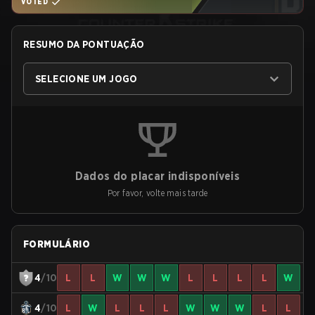
VOTED
RESUMO DA PONTUAÇÃO
SELECIONE UM JOGO
Dados do placar indisponíveis
Por favor, volte mais tarde
FORMULÁRIO
4
/10
L
L
W
W
W
L
L
L
L
W
4
/10
L
W
L
L
L
W
W
W
L
L