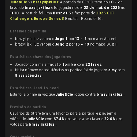
Julie&Cie
vs
brazylijski luz
A partida de CS:GO terminou
0 - 2
a
favor de
brazylijski luz
e foi jogada no dia
23 de mai. de 2026
às
11:10
. A partida foi uma
Best of 3
e faz parte do
2026 CCT
Challengers Europe Series 3
Bracket - Round of 16.
Detalhes da partida
brazylijski luz venceu o
Jogo 1
por
13 - 7
no mapa Ancient
brazylijski luz venceu o
Jogo 2
por
13 - 10
no mapa Dust II
Estatísticas chave dos jogadores
Jogador com mais frags foi
tomiko
com
22 frags
.
Maior número de assistências na partida foi do jogador
aimy
com
8 assistências
.
Estatísticas Head-to-head
Esta foi a primeira vez que
Julie&Cie
jogou contra
brazylijski luz
.
Previsão da partida
Usuários da Strafe tem um favorito para a partida, e preveem a
vitória do
Julie&Cie
com
67.4%
dos votos a seu favor e
32.6%
dos
votos para
brazylijski luz
.
Onde assistir