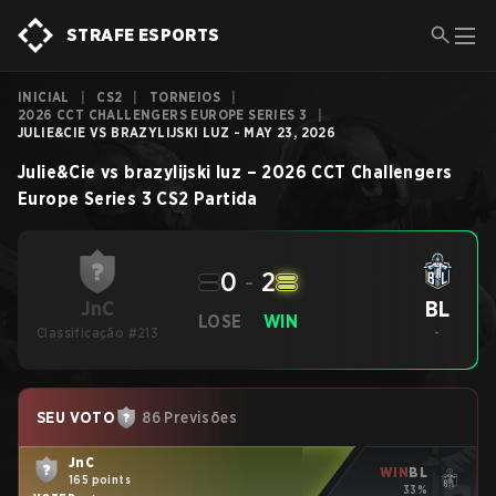
STRAFE ESPORTS
INICIAL
|
CS2
|
TORNEIOS
|
2026 CCT CHALLENGERS EUROPE SERIES 3
|
JULIE&CIE VS BRAZYLIJSKI LUZ - MAY 23, 2026
Julie&Cie
vs
brazylijski luz
–
2026 CCT Challengers
Europe Series 3
CS2
Partida
0
-
2
BL
JnC
LOSE
WIN
Classificação #213
-
SEU VOTO
86 Previsões
JnC
WIN
BL
165 points
33%