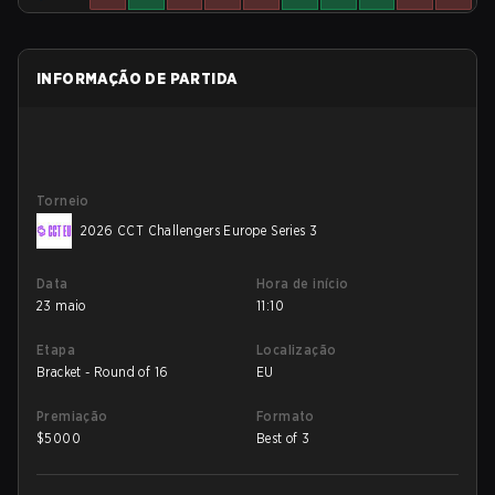
INFORMAÇÃO DE PARTIDA
Torneio
2026 CCT Challengers Europe Series 3
Data
Hora de início
23 maio
11:10
Etapa
Localização
Bracket - Round of 16
EU
Premiação
Formato
$
5000
Best of 3