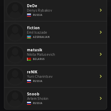
DeDe
Denys Rybakov
RUSSIA
fiction
Emil Isazade
AZERBAIJAN
matusik
Nikita Matusevich
BELARUS
reNIK
Yurii Charintsev
RUSSIA
Snoob
Artem Shokin
RUSSIA