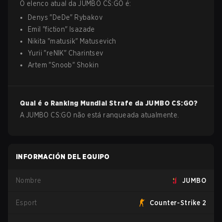
O elenco atual da
JUMBO
CS:GO
é:
Denys
"
DeDe
"
Rybakov
Emil
"
fiction
"
Isazade
Nikita
"
matusik
"
Matusevich
Yurii
"
reNIK
"
Charintsev
Artem
"
Snoob
"
Shokin
Qual é o Ranking Mundial Strafe da
JUMBO
CS:GO
?
A JUMBO CS:GO não está ranqueada atualmente.
INFORMACIÓN DEL EQUIPO
Nombre
JUMBO
Esport
Counter-Strike 2