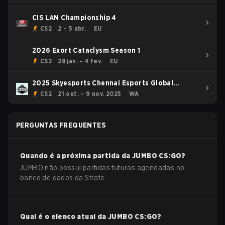
CIS LAN Championship 4
CS2
2 – 5 abr.
EU
2026 Exort Cataclysm Season 1
CS2
28 jan. – 4 fev.
EU
2025 Skyesports Chennai Esports Global
Championship
CS2
21 out. – 9 nov. 2025
WA
PERGUNTAS FREQUENTES
Quando é a próxima partida da
JUMBO
CS:GO
?
JUMBO não possui partidas futuras agendadas no
banco de dados da Strafe.
Qual é o elenco atual da
JUMBO
CS:GO
?