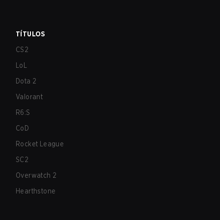
TÍTULOS
CS2
LoL
Dota 2
Valorant
R6:S
CoD
Rocket League
SC2
Overwatch 2
Hearthstone