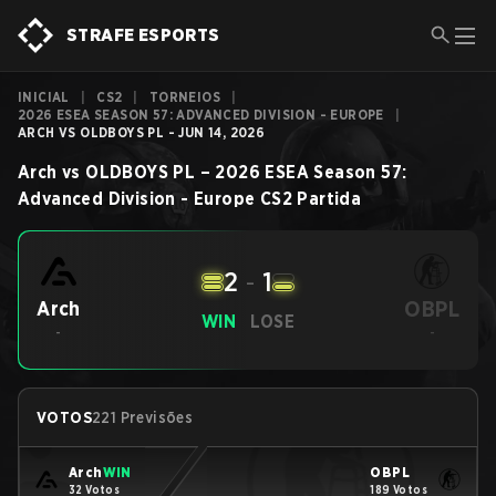
STRAFE ESPORTS
INICIAL
|
CS2
|
TORNEIOS
|
2026 ESEA SEASON 57: ADVANCED DIVISION - EUROPE
|
ARCH VS OLDBOYS PL - JUN 14, 2026
Arch
vs
OLDBOYS PL
–
2026 ESEA Season 57:
Advanced Division - Europe
CS2
Partida
2
-
1
OBPL
Arch
WIN
LOSE
-
-
VOTOS
221 Previsões
Arch
WIN
OBPL
32 Votos
189 Votos