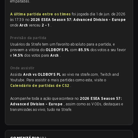
empatadas.
A última partida entre os times
foi jogada dia 1 de jun. de 2026
às 17:39 no
2026 ESEA Season 57: Advanced Division - Europe
onde
Arch
venceu
2 - 1
.
Previsão da partida
Usuários da Strafe tem um favorito absoluto para a partida, e
preveem a vitória do
OLDBOYS PL
com
85.5%
dos votos a seu favor
e
14.5%
dos votos para
Arch
.
Onde assistir
Assista
Arch vs OLDBOYS PL
ao vivo na strafe.com, Twitch and
Youtube. Para assistir a mais partidas como esta, visite o
Calendário de partidas de CS2
.
Acompanhe toda a ação que acontece no
2026 ESEA Season 57:
Advanced Division - Europe
, assim como as VODs, destaques e
transmissões ao vivo, tudo na Strafe.