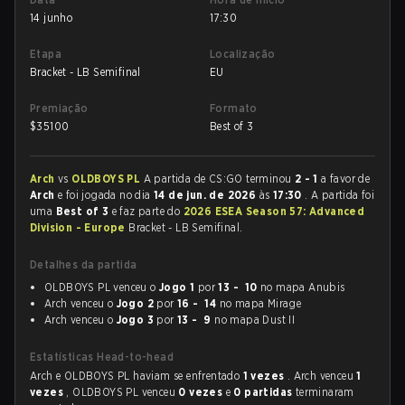
14 junho
17:30
Etapa
Localização
Bracket - LB Semifinal
EU
Premiação
Formato
$
35100
Best of 3
Arch
vs
OLDBOYS PL
A partida de CS:GO terminou
2 - 1
a favor de
Arch
e foi jogada no dia
14 de jun. de 2026
às
17:30
. A partida foi
uma
Best of 3
e faz parte do
2026 ESEA Season 57: Advanced
Division - Europe
Bracket - LB Semifinal.
Detalhes da partida
OLDBOYS PL venceu o
Jogo 1
por
13 - 10
no mapa Anubis
Arch venceu o
Jogo 2
por
16 - 14
no mapa Mirage
Arch venceu o
Jogo 3
por
13 - 9
no mapa Dust II
Estatísticas Head-to-head
Arch e OLDBOYS PL haviam se enfrentado
1 vezes
. Arch venceu
1
vezes
, OLDBOYS PL venceu
0 vezes
e
0 partidas
terminaram