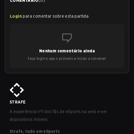
COMENTÁRIO
(
0
)
Login
para comentar sobre esta partida
Nenhum comentário ainda
Faça login e seja o primeiro a iniciar a conversa!
STRAFE
A experiência nº1 dos fãs de eSports na web e em
dispositivos móveis.
Strafe, tudo em eSports