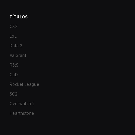
TÍTULOS
CS2
LoL
Dota 2
Valorant
R6:S
CoD
Rocket League
SC2
Overwatch 2
Hearthstone