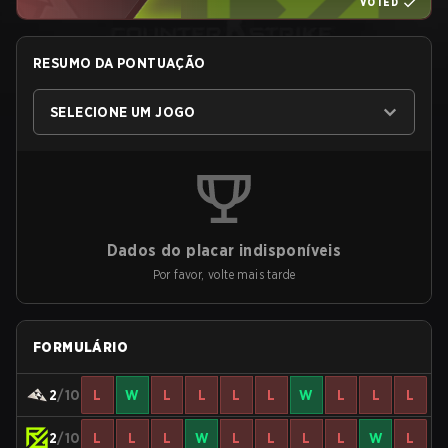
VOTED
RESUMO DA PONTUAÇÃO
SELECIONE UM JOGO
Dados do placar indisponíveis
Por favor, volte mais tarde
FORMULÁRIO
2
/10
L
W
L
L
L
L
W
L
L
L
2
/10
L
L
L
W
L
L
L
L
W
L