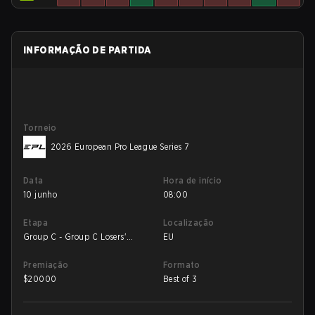
INFORMAÇÃO DE PARTIDA
Torneio
2026 European Pro League Series 7
Data
Hora de início
10 junho
08:00
Etapa
Localização
Group C - Group C Losers'
EU
Match
Premiação
Formato
$
20000
Best of 3