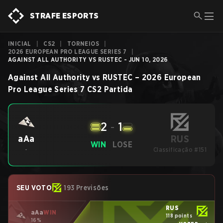
STRAFE ESPORTS
INICIAL
|
CS2
|
TORNEIOS
|
2026 EUROPEAN PRO LEAGUE SERIES 7
|
AGAINST ALL AUTHORITY VS RUSTEC - JUN 10, 2026
Against All Authority
vs
RUSTEC
–
2026 European
Pro League Series 7
CS2
Partida
2
-
1
RUS
aAa
WIN
LOSE
-
Classificação #151
SEU VOTO
193 Previsões
RUS
aAa
WIN
118 points
16%