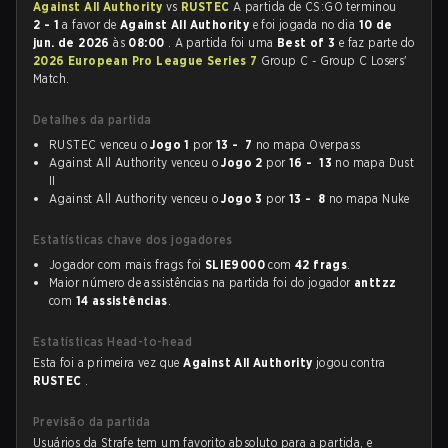
Against All Authority
vs
RUSTEC
A partida de CS:GO terminou
2 - 1
a favor de
Against All Authority
e foi jogada no dia
10 de
jun. de 2026
às
08:00
. A partida foi uma
Best of 3
e faz parte do
2026 European Pro League Series 7
Group C - Group C Losers'
Match.
Detalhes da partida
RUSTEC venceu o
Jogo 1
por
13 - 7
no mapa Overpass
Against All Authority venceu o
Jogo 2
por
16 - 13
no mapa Dust
II
Against All Authority venceu o
Jogo 3
por
13 - 8
no mapa Nuke
Estatísticas chave dos jogadores
Jogador com mais frags foi
SLIE9000
com
42 frags
.
Maior número de assistências na partida foi do jogador
anttzz
com
14 assistências
.
Estatísticas Head-to-head
Esta foi a primeira vez que
Against All Authority
jogou contra
RUSTEC
.
Previsão da partida
Usuários da Strafe tem um favorito absoluto para a partida, e