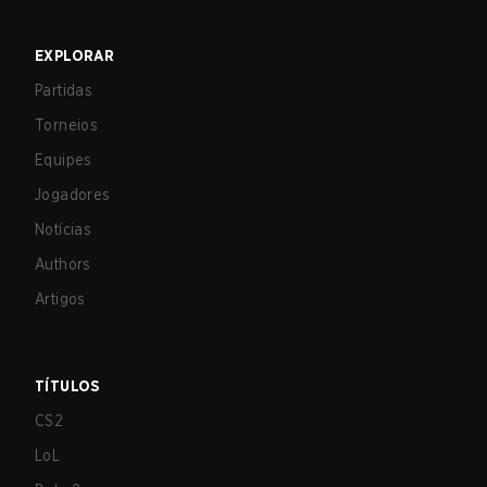
EXPLORAR
Partidas
Torneios
Equipes
Jogadores
Notícias
Authors
Artigos
TÍTULOS
CS2
LoL