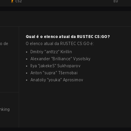
EU
CS2
Qual é o elenco atual da
RUSTEC
CS:GO
?
o de
O elenco atual da
RUSTEC
CS:GO
é:
Dmitriy
"
anttzz
"
Kirillin
Alexander
"
Brilliance
"
Vysotsky
Ilya
"
jakekeS
"
Sukhoparov
Anton
"
supra
"
Tšernobai
Anatoliy
"
youka
"
Aprosimov
nking