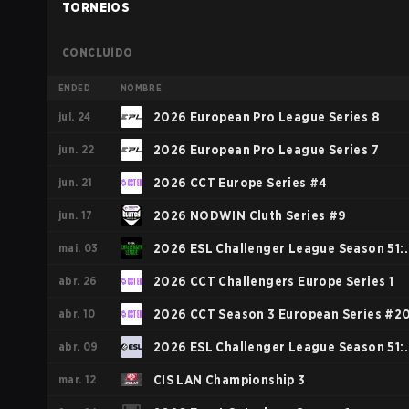
TORNEIOS
CONCLUÍDO
ENDED
NOMBRE
jul. 24
2026 European Pro League Series 8
jun. 22
2026 European Pro League Series 7
jun. 21
2026 CCT Europe Series #4
jun. 17
2026 NODWIN Cluth Series #9
mai. 03
2026 ESL Challenger League Season 51:
abr. 26
Europe - Cup #4
2026 CCT Challengers Europe Series 1
abr. 10
2026 CCT Season 3 European Series #2
abr. 09
2026 ESL Challenger League Season 51:
mar. 12
Europe - Cup #3
CIS LAN Championship 3