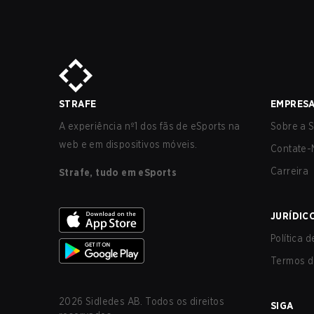
STRAFE
EMPRES
A experiência nº1 dos fãs de eSports na
Sobre a S
web e em dispositivos móveis.
Contate-
Carreira
Strafe, tudo em eSports
JURÍDIC
Política 
Termos d
2026
Sidledes AB. Todos os direitos
SIGA