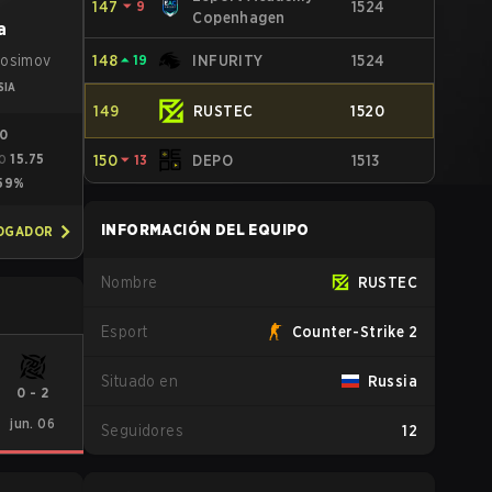
147
⏷
9
1524
Copenhagen
a
rosimov
148
⏶
19
INFURITY
1524
SIA
149
RUSTEC
1520
20
15.75
150
⏷
13
DEPO
1513
O
59%
INFORMACIÓN DEL EQUIPO
JOGADOR
Nombre
RUSTEC
Esport
Counter-Strike 2
Situado en
Russia
0
-
2
jun. 06
Seguidores
12