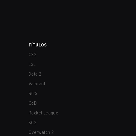
TÍTULOS
CS2
LoL
Dota 2
Valorant
R6:S
CoD
Rocket League
SC2
Overwatch 2