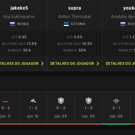
jakekeS
supra
youk
Ilya Sukhoparov
Anton Tšernobai
Anatoliy Ap
RUSSIA
ESTONIA
RUS
0.95
0.99
1.
K/D
K/D
K/D
13.98
16.50
KILLS POR JOGO
KILLS POR JOGO
KILLS POR JOG
56%
56%
WINRATE
WINRATE
WINRATE
TALHES DO JOGADOR
DETALHES DO JOGADOR
DETALHES DO 
0
-
2
1
-
2
0
-
2
1
-
2
2
-
1
jun. 11
jun. 10
jun. 09
jun. 09
jun. 08