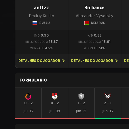
anttzz
Brilliance
Dmitriy Kirillin
Alexander Vysotsky
RUSSIA
BELARUS
0.90
0.88
K/D
K/D
13.87
13.61
KILLS POR JOGO
KILLS POR JOGO
46%
51%
WINRATE
WINRATE
DETALHES DO JOGADOR
DETALHES DO JOGADOR
DE
FORMULÁRIO
0
-
2
0
-
2
1
-
2
2
-
1
jul. 13
jul. 09
jun. 15
jun. 13