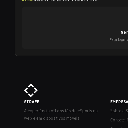
Nen
Faça login e
STRAFE
EMPRES
A experiência nº1 dos fãs de eSports na
Sobre a S
web e em dispositivos móveis.
Contate-