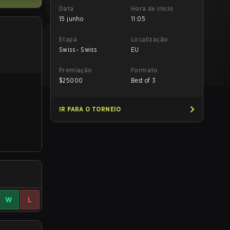
Data
Hora de início
15 junho
11:05
Etapa
Localização
Swiss - Swiss
EU
Premiação
Formato
$
25000
Best of 3
IR PARA O TORNEIO
W
L