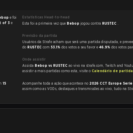
Estatísticas Head-to-head
ebop
e foi
t of 3
e
Esta foi a primeira vez que
Bebop
jogou contra
RUSTEC
.
Previsão da partida
Usuários da Strafe acham que será uma partida disputada, e preveem a vitória
do
RUSTEC
com
53.1%
dos votos a seu favor e
46.9%
dos votos pa
Onde assistir
Assista
Bebop vs RUSTEC
ao vivo na strafe.com, Twitch and Yout
assistir a mais partidas como esta, visite o
Calendário de partid
m
15
Acompanhe toda a ação que acontece no
2026 CCT Europe Serie
assim como as VODs, destaques e transmissões ao vivo, tudo na Str