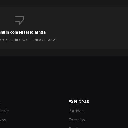
hum comentário ainda
 seja o primeiro a iniciar a conversa!
A
EXPLORAR
trafe
Partidas
Nos
Torneios