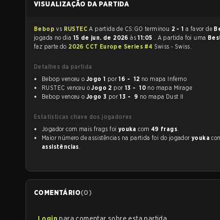
VISUALIZAÇÃO DA PARTIDA
Bebop
vs
RUSTEC
A partida de CS:GO terminou
2 - 1
a favor de
B
jogada no dia
15 de jun. de 2026
às
11:05
. A partida foi uma
Bes
faz parte do
2026 CCT Europe Series #4
Swiss - Swiss.
Detalhes da partida
Bebop venceu o
Jogo 1
por
16 - 12
no mapa Inferno
RUSTEC venceu o
Jogo 2
por
13 - 10
no mapa Mirage
Bebop venceu o
Jogo 3
por
13 - 9
no mapa Dust II
Estatísticas chave dos jogadores
Jogador com mais frags foi
youka
com
49 frags
.
Maior número de assistências na partida foi do jogador
youka
co
assistências
.
COMENTÁRIO
(
0
)
Login
para comentar sobre esta partida