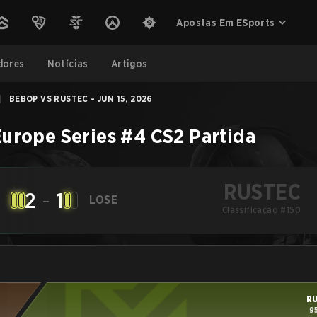
Apostas Em ESports
dores
Notícias
Artigos
|
BEBOP VS RUSTEC - JUN 15, 2026
urope Series #4
CS2
Partida
RUSTEC
2
-
1
LOSE
Classificação #150
R
9