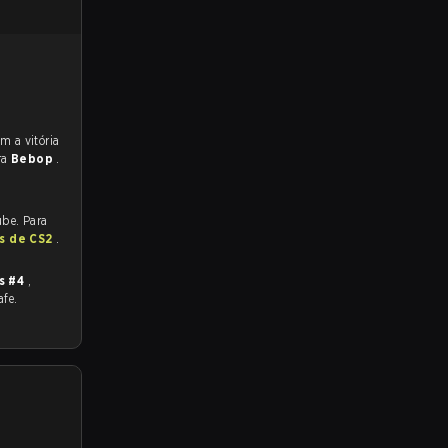
ra
Bebop
.
ube. Para
as de CS2
.
s #4
,
afe.