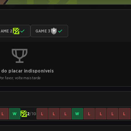
AME 2
GAME 3
do placar indisponíveis
Por favor, volte mais tarde
L
W
2
/10
L
L
L
W
L
L
L
L