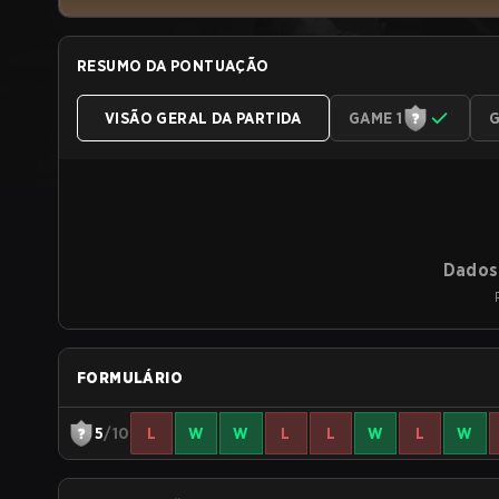
RESUMO DA PONTUAÇÃO
VISÃO GERAL DA PARTIDA
GAME 1
G
Dados 
FORMULÁRIO
5
/10
L
W
W
L
L
W
L
W