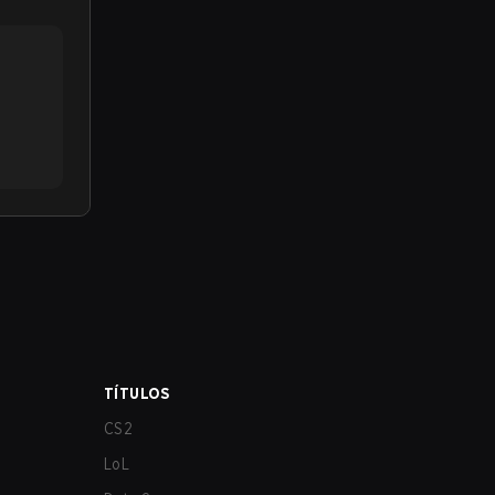
TÍTULOS
CS2
LoL