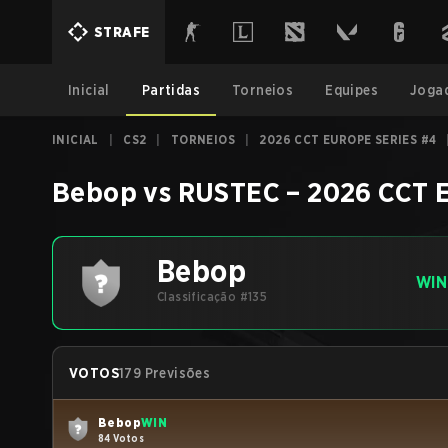
STRAFE
Inicial
Partidas
Torneios
Equipes
Joga
INICIAL
|
CS2
|
TORNEIOS
|
2026 CCT EUROPE SERIES #4
Bebop
vs
RUSTEC
–
2026 CCT E
Bebop
WIN
Classificação #135
VOTOS
179 Previsões
Bebop
WIN
84 Votos