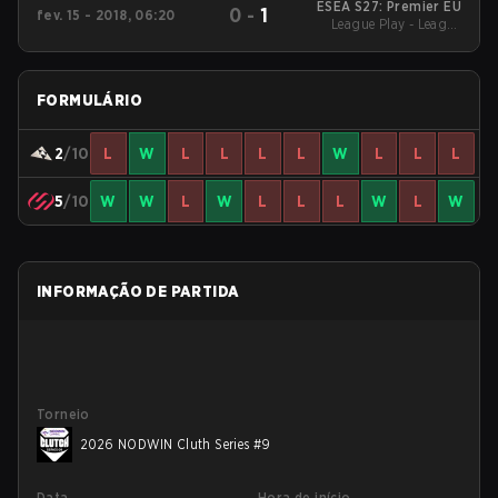
ESEA S27: Premier EU
0
-
1
fev. 15 - 2018, 06:20
League Play - League
Play
FORMULÁRIO
2
/10
L
W
L
L
L
L
W
L
L
L
5
/10
W
W
L
W
L
L
L
W
L
W
INFORMAÇÃO DE PARTIDA
Torneio
2026 NODWIN Cluth Series #9
Data
Hora de início