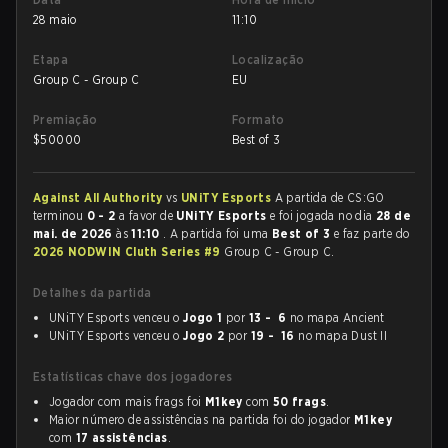
28 maio
11:10
Etapa
Localização
Group C - Group C
EU
Premiação
Formato
$
50000
Best of 3
Against All Authority
vs
UNiTY Esports
A partida de CS:GO
terminou
0 - 2
a favor de
UNiTY Esports
e foi jogada no dia
28 de
mai. de 2026
às
11:10
. A partida foi uma
Best of 3
e faz parte do
2026 NODWIN Cluth Series #9
Group C - Group C.
Detalhes da partida
UNiTY Esports venceu o
Jogo 1
por
13 - 6
no mapa Ancient
UNiTY Esports venceu o
Jogo 2
por
19 - 16
no mapa Dust II
Estatísticas chave dos jogadores
Jogador com mais frags foi
M1key
com
50 frags
.
Maior número de assistências na partida foi do jogador
M1key
com
17 assistências
.