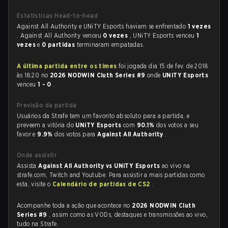
Estatísticas Head-to-head
Against All Authority e UNiTY Esports haviam se enfrentado
1 vezes
. Against All Authority venceu
0 vezes
, UNiTY Esports venceu
1
vezes
e
0 partidas
terminaram empatadas.
A última partida entre os times
foi jogada dia 15 de fev. de 2018
às 18:20 no
2026 NODWIN Cluth Series #9
onde
UNiTY Esports
venceu
1 - 0
.
Previsão da partida
Usuários da Strafe tem um favorito absoluto para a partida, e
preveem a vitória do
UNiTY Esports
com
90.1%
dos votos a seu
favor e
9.9%
dos votos para
Against All Authority
.
Onde assistir
Assista
Against All Authority vs UNiTY Esports
ao vivo na
strafe.com, Twitch and Youtube. Para assistir a mais partidas como
esta, visite o
Calendário de partidas de CS2
.
Acompanhe toda a ação que acontece no
2026 NODWIN Cluth
Series #9
, assim como as VODs, destaques e transmissões ao vivo,
tudo na Strafe.