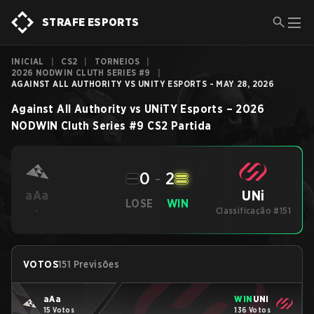
STRAFE ESPORTS
INICIAL
|
CS2
|
TORNEIOS
|
2026 NODWIN CLUTH SERIES #9
|
AGAINST ALL AUTHORITY VS UNITY ESPORTS - MAY 28, 2026
Against All Authority
vs
UNiTY Esports
–
2026
NODWIN Cluth Series #9
CS2
Partida
0
-
2
UNi
aAa
LOSE
WIN
-
Classificação #151
VOTOS
151 Previsões
aAa
WIN
UNi
15 Votos
136 Votos