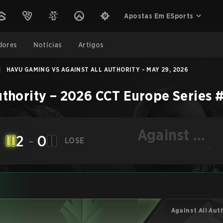
Apostas Em ESports
dores
Notícias
Artigos
|
HAVU GAMING VS AGAINST ALL AUTHORITY - MAY 29, 2026
uthority
–
2026 CCT Europe Series 
Against All
2
-
0
LOSE
Authority
-
Against All Aut