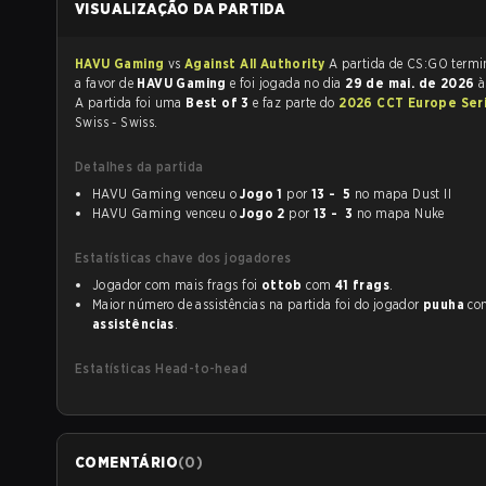
VISUALIZAÇÃO DA PARTIDA
HAVU Gaming
vs
Against All Authority
A partida de CS
a favor de
HAVU Gaming
e foi jogada no dia
29 de mai. de 2026
A partida foi uma
Best of 3
e faz parte do
2026 CCT Europe Ser
Swiss - Swiss.
Detalhes da partida
HAVU Gaming venceu o
Jogo 1
por
13 - 5
no mapa Dust II
HAVU Gaming venceu o
Jogo 2
por
13 - 3
no mapa Nuke
Estatísticas chave dos jogadores
Jogador com mais frags foi
ottob
com
41 frags
.
Maior número de assistências na partida foi do jogador
puuha
co
assistências
.
Estatísticas Head-to-head
COMENTÁRIO
(
0
)