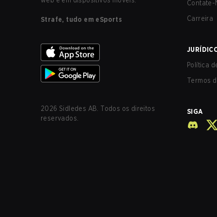
web e em dispositivos móveis.
Contate-
Carreira
Strafe, tudo em eSports
JURÍDIC
Política 
Termos d
2026
Sidledes AB. Todos os direitos
SIGA
reservados.