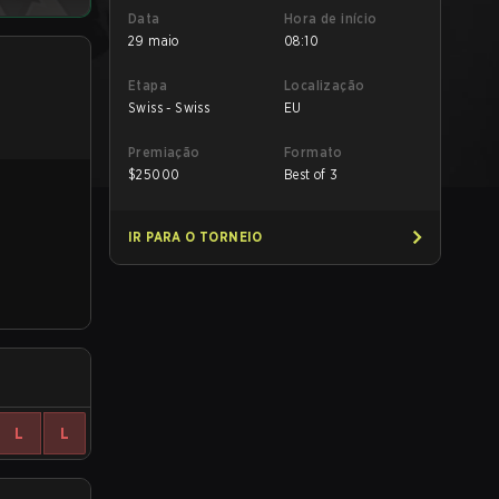
Data
Hora de início
29 maio
08:10
Etapa
Localização
Swiss - Swiss
EU
Premiação
Formato
$
25000
Best of 3
IR PARA O TORNEIO
L
L