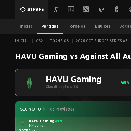
STRAFE
Inicial
Partidas
Torneios
Equipes
Joga
INICIAL
|
CS2
|
TORNEIOS
|
2026 CCT EUROPE SERIES #3
HAVU Gaming
vs
Against All A
HAVU Gaming
WIN
Classificação #160
SEU VOTO
103 Previsões
HAVU Gaming
WIN
144 points
VOTED