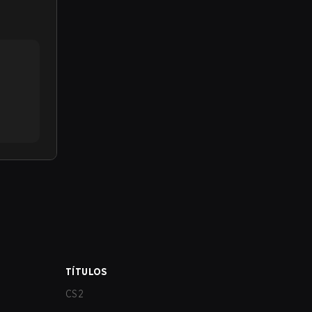
TÍTULOS
CS2